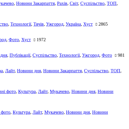
качево
,
Новини Закарпаття
,
Рахів
,
Світ
,
Суспільство
,
ТОП
,
ство
,
Технології
,
Тячів
,
Ужгород
,
Україна
,
Хуст
2865
род
,
Фото
,
Хуст
1972
 дня
,
Публікації
,
Суспільство
,
Технології
,
Ужгород
,
Фото
981
ра
,
Лайт
,
Новини дня
,
Новини Закарпаття
,
Суспільство
,
ТОП
,
ні фото
,
Культура
,
Лайт
,
Мукачево
,
Новини дня
,
Новини
 фото
,
Культура
,
Лайт
,
Мукачево
,
Новини дня
,
Новини