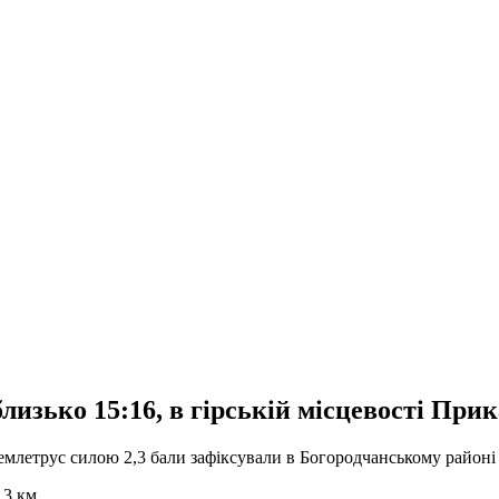
лизько 15:16, в гірській місцевості При
млетрус силою 2,3 бали зафіксували в Богородчанському районі 
 3 км.