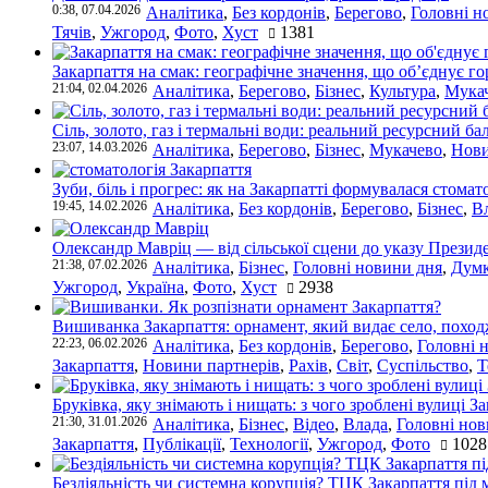
0:38, 07.04.2026
Аналітика
,
Без кордонів
,
Берегово
,
Головні н
Тячів
,
Ужгород
,
Фото
,
Хуст
1381
Закарпаття на смак: географічне значення, що об’єднує г
21:04, 02.04.2026
Аналітика
,
Берегово
,
Бізнес
,
Культура
,
Мука
Сіль, золото, газ і термальні води: реальний ресурсний ба
23:07, 14.03.2026
Аналітика
,
Берегово
,
Бізнес
,
Мукачево
,
Нови
Зуби, біль і прогрес: як на Закарпатті формувалася стомат
19:45, 14.02.2026
Аналітика
,
Без кордонів
,
Берегово
,
Бізнес
,
В
Олександр Мавріц — від сільської сцени до указу Президе
21:38, 07.02.2026
Аналітика
,
Бізнес
,
Головні новини дня
,
Дум
Ужгород
,
Україна
,
Фото
,
Хуст
2938
Вишиванка Закарпаття: орнамент, який видає село, поход
22:23, 06.02.2026
Аналітика
,
Без кордонів
,
Берегово
,
Головні 
Закарпаття
,
Новини партнерів
,
Рахів
,
Світ
,
Суспільство
,
Т
Бруківка, яку знімають і нищать: з чого зроблені вулиці З
21:30, 31.01.2026
Аналітика
,
Бізнес
,
Відео
,
Влада
,
Головні нов
Закарпаття
,
Публікації
,
Технології
,
Ужгород
,
Фото
1028
Бездіяльність чи системна корупція? ТЦК Закарпаття під 