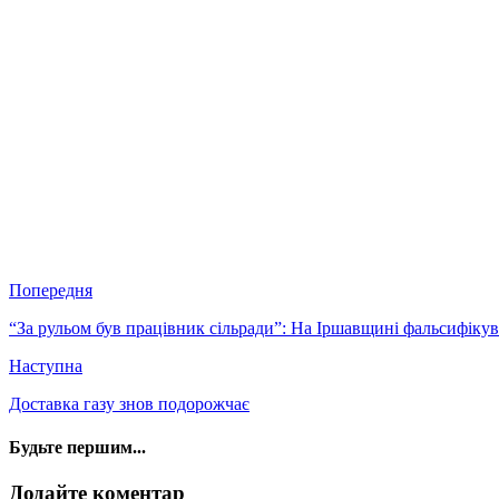
Попередня
“За рульом був працівник сільради”: На Іршавщині фальсифіку
Наступна
Доставка газу знов подорожчає
Будьте першим...
Додайте коментар