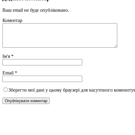
Ваш email не буде опубліковано.
Коментар
Ім'я
*
Email
*
Зберегти мої дані у цьому браузері для насутпного коменнту