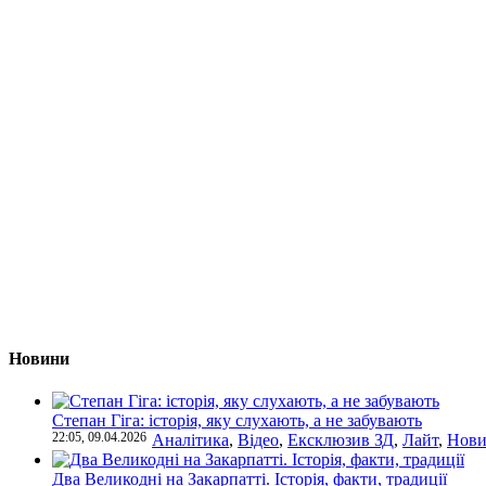
Новини
Степан Гіга: історія, яку слухають, а не забувають
22:05, 09.04.2026
Аналітика
,
Відео
,
Ексклюзив ЗД
,
Лайт
,
Нови
Два Великодні на Закарпатті. Історія, факти, традиції