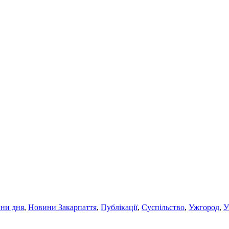
ни дня
,
Новини Закарпаття
,
Публікації
,
Суспільство
,
Ужгород
,
У