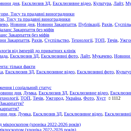
овини дня
,
Ексклюзив ЗД
,
Ексклюзивне відео
,
Культура
,
Лайт
,
Му
ори, Тису та прадавні виноградники
чево
,
Новини дня
,
Новини Закарпаття
,
Публікації
,
Рахів
,
Суспіль
ланс Закарпаття без міфів
ни Закарпаття
,
Рахів
,
Суспільство
,
Технології
,
ТОП
,
Тячів
,
Ужго
ологія від імперій до приватних клінік
лада
,
Ексклюзив ЗД
,
Ексклюзивні фото
,
Лайт
,
Мукачево
,
Новини
нта: тільки факти
ка
,
Ексклюзив ЗД
,
Ексклюзивне відео
,
Ексклюзивні фото
,
Культу
ження і соціальний статус
новини дня
,
Думка
,
Ексклюзив ЗД
,
Ексклюзивне відео
,
Ексклюзив
ехнології
,
ТОП
,
Тячів
,
Ужгород
,
Україна
,
Фото
,
Хуст
1112
акарпаття?
ини дня
,
Думка
,
Ексклюзив ЗД
,
Ексклюзивне відео
,
Ексклюзивні
мікроскопом (хроніка 2022-2026 років)