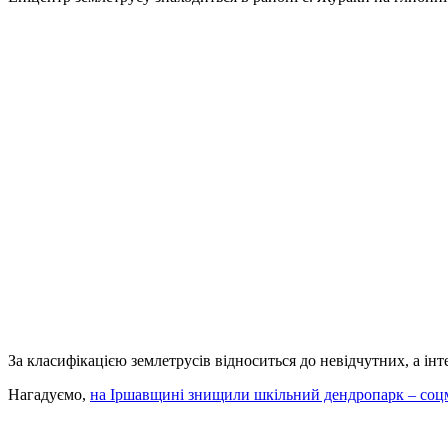
За класифікацією землетрусів відноситься до невідчутних, а ін
Нагадуємо,
на Іршавщині знищили шкільний дендропарк – со