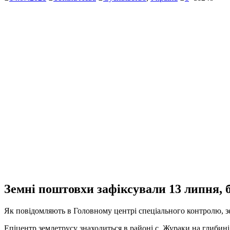
Земні поштовхи зафіксували 13 липня, б
Як повідомляють в Головному центрі спеціального контролю, зе
Епіцентр землетрусу знаходиться в районі с. Жураки на глибині