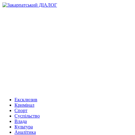
Ексклюзив
Кримінал
Спорт
Суспільство
Влада
Культура
Аналітика