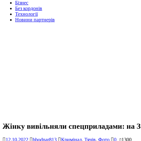
Бізнес
Без кордонів
Технології
Новини партнерів
Жінку вивільняли спецприладами: на За
12.10.2022
bbodnar813
Кримінал
,
Тячів
,
Фото
0
1300