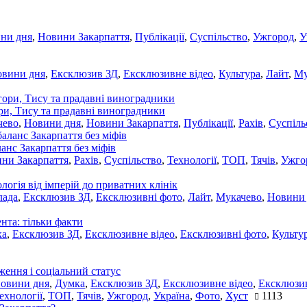
ни дня
,
Новини Закарпаття
,
Публікації
,
Суспільство
,
Ужгород
,
У
овини дня
,
Ексклюзив ЗД
,
Ексклюзивне відео
,
Культура
,
Лайт
,
Му
ори, Тису та прадавні виноградники
чево
,
Новини дня
,
Новини Закарпаття
,
Публікації
,
Рахів
,
Суспіль
ланс Закарпаття без міфів
ни Закарпаття
,
Рахів
,
Суспільство
,
Технології
,
ТОП
,
Тячів
,
Ужго
ологія від імперій до приватних клінік
лада
,
Ексклюзив ЗД
,
Ексклюзивні фото
,
Лайт
,
Мукачево
,
Новини
нта: тільки факти
ка
,
Ексклюзив ЗД
,
Ексклюзивне відео
,
Ексклюзивні фото
,
Культу
ження і соціальний статус
новини дня
,
Думка
,
Ексклюзив ЗД
,
Ексклюзивне відео
,
Ексклюзив
ехнології
,
ТОП
,
Тячів
,
Ужгород
,
Україна
,
Фото
,
Хуст
1113