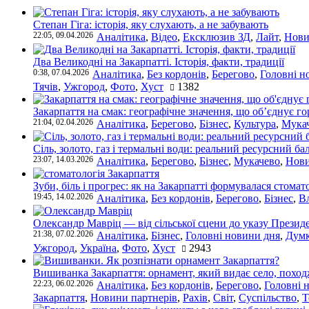
Степан Гіга: історія, яку слухають, а не забувають
22:05, 09.04.2026
Аналітика
,
Відео
,
Ексклюзив ЗД
,
Лайт
,
Нови
Два Великодні на Закарпатті. Історія, факти, традиції
0:38, 07.04.2026
Аналітика
,
Без кордонів
,
Берегово
,
Головні н
Тячів
,
Ужгород
,
Фото
,
Хуст
1382
Закарпаття на смак: географічне значення, що об’єднує г
21:04, 02.04.2026
Аналітика
,
Берегово
,
Бізнес
,
Культура
,
Мука
Сіль, золото, газ і термальні води: реальний ресурсний ба
23:07, 14.03.2026
Аналітика
,
Берегово
,
Бізнес
,
Мукачево
,
Нови
Зуби, біль і прогрес: як на Закарпатті формувалася стомат
19:45, 14.02.2026
Аналітика
,
Без кордонів
,
Берегово
,
Бізнес
,
В
Олександр Мавріц — від сільської сцени до указу Президе
21:38, 07.02.2026
Аналітика
,
Бізнес
,
Головні новини дня
,
Дум
Ужгород
,
Україна
,
Фото
,
Хуст
2943
Вишиванка Закарпаття: орнамент, який видає село, поход
22:23, 06.02.2026
Аналітика
,
Без кордонів
,
Берегово
,
Головні 
Закарпаття
,
Новини партнерів
,
Рахів
,
Світ
,
Суспільство
,
Т