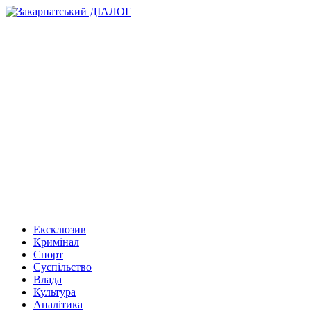
Ексклюзив
Кримінал
Спорт
Суспільство
Влада
Культура
Аналітика