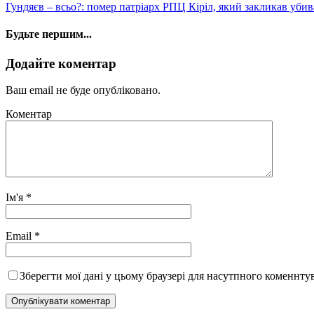
Гундяєв – всьо?: помер патріарх РПЦ Кіріл, який закликав убив
Будьте першим...
Додайте коментар
Ваш email не буде опубліковано.
Коментар
Ім'я
*
Email
*
Зберегти мої дані у цьому браузері для насутпного коменнту