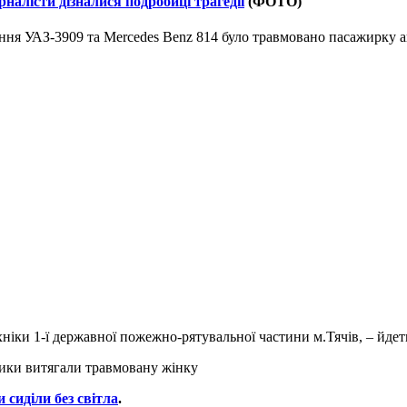
налісти дізналися подробиці трагедії
(ФОТО)
ення УАЗ-3909 та Mercedes Benz 814 було травмовано пасажирку 
ніки 1-ї державної пожежно-рятувальної частини м.Тячів, – йдет
 сиділи без світла
.