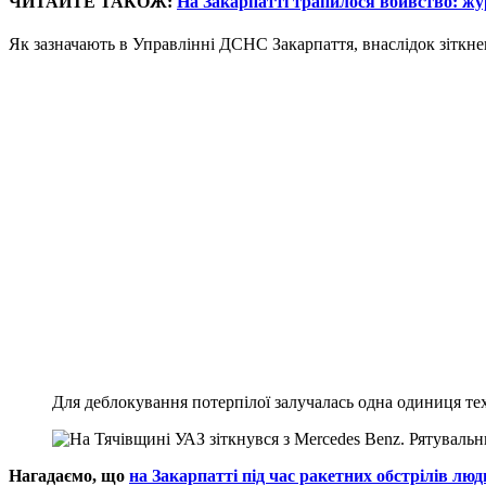
ЧИТАЙТЕ ТАКОЖ:
На Закарпатті трапилося вбивство: жур
Як зазначають в Управлінні ДСНС Закарпаття, внаслідок зіткн
Для деблокування потерпілої залучалась одна одиниця тех
Нагадаємо, що
на Закарпатті під час ракетних обстрілів люди