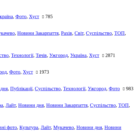
країна
,
Фото
,
Хуст
785
качево
,
Новини Закарпаття
,
Рахів
,
Світ
,
Суспільство
,
ТОП
,
ство
,
Технології
,
Тячів
,
Ужгород
,
Україна
,
Хуст
2871
род
,
Фото
,
Хуст
1973
 дня
,
Публікації
,
Суспільство
,
Технології
,
Ужгород
,
Фото
983
ра
,
Лайт
,
Новини дня
,
Новини Закарпаття
,
Суспільство
,
ТОП
,
ні фото
,
Культура
,
Лайт
,
Мукачево
,
Новини дня
,
Новини