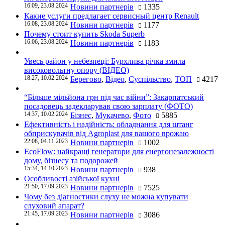
16:09, 23.08.2024
Новини партнерів
1335
Какие услуги предлагает сервисный центр Renault
16:08, 23.08.2024
Новини партнерів
1177
Почему стоит купить Skoda Superb
16:06, 23.08.2024
Новини партнерів
1183
Увесь район у небезпеці: Бурхлива річка змила
високовольтну опору (ВІДЕО)
18:27, 10.02.2024
Берегово
,
Відео
,
Суспільство
,
ТОП
4217
“Більше мільйона грн під час війни”: Закарпатський
посадовець задекларував свою зарплату (ФОТО)
14:37, 10.02.2024
Бізнес
,
Мукачево
,
Фото
5885
Ефективність і надійність: обладнання для штанг
обприскувачів від Agroplast для вашого врожаю
22:08, 04.11.2023
Новини партнерів
1002
EcoFlow: найкращі генератори для енергонезалежності
дому, бізнесу та подорожей
15:34, 14.10.2023
Новини партнерів
938
Особливості азійської кухні
21:50, 17.09.2023
Новини партнерів
7525
Чому без діагностики слуху не можна купувати
слуховий апарат?
21:45, 17.09.2023
Новини партнерів
3086