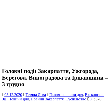
Головні події Закарпаття, Ужгорода,
Берегова, Виноградова та Іршавщини –
3 грудня
03.12.2020
Тетяна Лева
Головні новини дня
,
Ексклюзив
ЗД
,
Новини дня
,
Новини Закарпаття
,
Суспільство
0
370