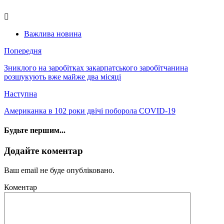
Важлива новина
Попередня
Зниклого на заробітках закарпатського заробітчанина
розшукують вже майже два місяці
Наступна
Американка в 102 роки двічі поборола COVID-19
Будьте першим...
Додайте коментар
Ваш email не буде опубліковано.
Коментар