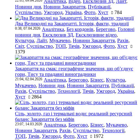
22:05, 09.04.2026
Аналітика
,
Відео
,
Ексклюзив ЗД
,
Лайт
,
Новини дня
,
Новини Закарпаття
,
Публікації
,
Суспільство
,
Ужгород
,
Україна
,
Фото
,
Хуст
784
Два Великодні на Закарпатті. Історія, факти, традиції
0:38, 07.04.2026
Аналітика
,
Без кордонів
,
Берегово
,
Головні
новини дня
,
Ексклюзив ЗД
,
Ексклюзивне відео
,
Культура
,
Лайт
,
Мукачево
,
Новини Закарпаття
,
Рахів
,
Світ
,
Суспільство
,
ТОП
,
Тячів
,
Ужгород
,
Фото
,
Хуст
1379
Закарпаття на смак: географічне значення, що об’єднує
гори, Тису та прадавні виноградники
21:04, 02.04.2026
Аналітика
,
Берегово
,
Бізнес
,
Культура
,
Мукачево
,
Новини дня
,
Новини Закарпаття
,
Публікації
,
Рахів
,
Суспільство
,
Технології
,
Тячів
,
Ужгород
,
Україна
,
Хуст
2864
Сіль, золото, газ і термальні води: реальний ресурсний
баланс Закарпаття без міфів
23:07, 14.03.2026
Аналітика
,
Берегово
,
Бізнес
,
Мукачево
,
Новини Закарпаття
,
Рахів
,
Суспільство
,
Технології
,
ТОП
,
Тячів
,
Ужгород
,
Фото
,
Хуст
1972