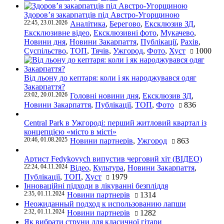
Здоров’я закарпатців під Австро-Угорщиною
22:45, 23.01.2026
Аналітика
,
Берегово
,
Ексклюзив ЗД
,
Ексклюзивне відео
,
Ексклюзивні фото
,
Мукачево
,
Новини дня
,
Новини Закарпаття
,
Публікації
,
Рахів
,
Суспільство
,
ТОП
,
Тячів
,
Ужгород
,
Фото
,
Хуст
1000
Від льону до кептаря: коли і як народжувався одяг
Закарпаття?
23:02, 20.01.2026
Головні новини дня
,
Ексклюзив ЗД
,
Новини Закарпаття
,
Публікації
,
ТОП
,
Фото
836
Central Park в Ужгороді: перший житловий квартал із
концепцією «місто в місті»
20:46, 01.08.2025
Новини партнерів
,
Ужгород
863
Артист Fedykovych випустив черговий хіт (ВІДЕО)
22:24, 04.11.2024
Відео
,
Культура
,
Новини Закарпаття
,
Публікації
,
ТОП
,
Хуст
1979
Інноваційні підходи в лікуванні безпліддя
2:35, 01.11.2024
Новини партнерів
1314
Неожиданный подход к использованию лапши
2:32, 01.11.2024
Новини партнерів
1282
Як вибрати струни для класичної гітари