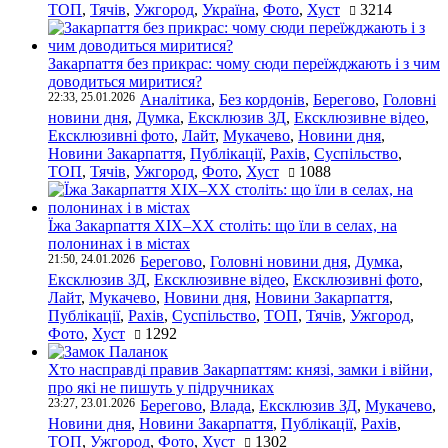
ТОП
,
Тячів
,
Ужгород
,
Україна
,
Фото
,
Хуст
3214
Закарпаття без прикрас: чому сюди переїжджають і з чим
доводиться миритися?
22:33, 25.01.2026
Аналітика
,
Без кордонів
,
Берегово
,
Головні
новини дня
,
Думка
,
Ексклюзив ЗД
,
Ексклюзивне відео
,
Ексклюзивні фото
,
Лайт
,
Мукачево
,
Новини дня
,
Новини Закарпаття
,
Публікації
,
Рахів
,
Суспільство
,
ТОП
,
Тячів
,
Ужгород
,
Фото
,
Хуст
1088
Їжа Закарпаття ХІХ–ХХ століть: що їли в селах, на
полонинах і в містах
21:50, 24.01.2026
Берегово
,
Головні новини дня
,
Думка
,
Ексклюзив ЗД
,
Ексклюзивне відео
,
Ексклюзивні фото
,
Лайт
,
Мукачево
,
Новини дня
,
Новини Закарпаття
,
Публікації
,
Рахів
,
Суспільство
,
ТОП
,
Тячів
,
Ужгород
,
Фото
,
Хуст
1292
Хто насправді правив Закарпаттям: князі, замки і війни,
про які не пишуть у підручниках
23:27, 23.01.2026
Берегово
,
Влада
,
Ексклюзив ЗД
,
Мукачево
,
Новини дня
,
Новини Закарпаття
,
Публікації
,
Рахів
,
ТОП
,
Ужгород
,
Фото
,
Хуст
1302