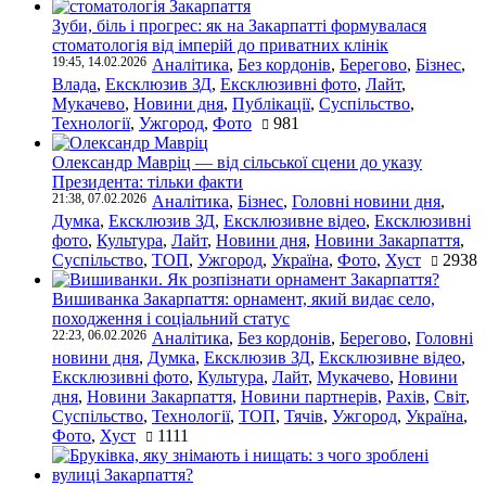
Зуби, біль і прогрес: як на Закарпатті формувалася
стоматологія від імперій до приватних клінік
19:45, 14.02.2026
Аналітика
,
Без кордонів
,
Берегово
,
Бізнес
,
Влада
,
Ексклюзив ЗД
,
Ексклюзивні фото
,
Лайт
,
Мукачево
,
Новини дня
,
Публікації
,
Суспільство
,
Технології
,
Ужгород
,
Фото
981
Олександр Мавріц — від сільської сцени до указу
Президента: тільки факти
21:38, 07.02.2026
Аналітика
,
Бізнес
,
Головні новини дня
,
Думка
,
Ексклюзив ЗД
,
Ексклюзивне відео
,
Ексклюзивні
фото
,
Культура
,
Лайт
,
Новини дня
,
Новини Закарпаття
,
Суспільство
,
ТОП
,
Ужгород
,
Україна
,
Фото
,
Хуст
2938
Вишиванка Закарпаття: орнамент, який видає село,
походження і соціальний статус
22:23, 06.02.2026
Аналітика
,
Без кордонів
,
Берегово
,
Головні
новини дня
,
Думка
,
Ексклюзив ЗД
,
Ексклюзивне відео
,
Ексклюзивні фото
,
Культура
,
Лайт
,
Мукачево
,
Новини
дня
,
Новини Закарпаття
,
Новини партнерів
,
Рахів
,
Світ
,
Суспільство
,
Технології
,
ТОП
,
Тячів
,
Ужгород
,
Україна
,
Фото
,
Хуст
1111