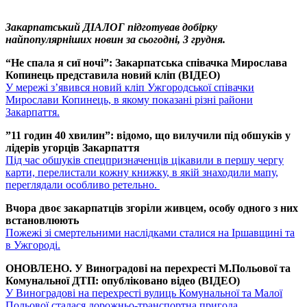
Закарпатський ДІАЛОГ підготував добірку
найпопулярніших новин за сьогодні, 3 грудн
я.
“Не спала я сиї ночі”: Закарпатська співачка Мирослава
Копинець представила новий кліп (ВІДЕО)
У мережі з’явився новий кліп Ужгородської співачки
Мирослави Копинець, в якому показані різні райони
Закарпаття.
”11 годин 40 хвилин”: відомо, що вилучили під обшуків у
лідерів угорців Закарпаття
Під час обшуків спецпризначенців цікавили в першу чергу
карти, перелистали кожну книжку, в якій знаходили мапу,
переглядали особливо ретельно.
Вчора двоє закарпатців згоріли живцем, особу одного з них
встановлюють
Пожежі зі смертельними наслідками сталися на Іршавщині та
в Ужгороді.
ОНОВЛЕНО. У Виноградові на перехресті М.Польової та
Комунальної ДТП: опубліковано відео (ВІДЕО)
У Виноградові на перехресті вулиць Комунальної та Малої
Польової сталася дорожньо-транспортна пригода.