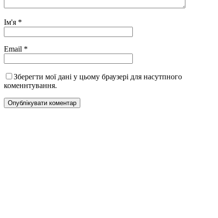
Ім'я
*
Email
*
Зберегти мої дані у цьому браузері для насутпного
коменнтування.