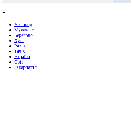
+
Ужгород
Мукачево
Берегово
Хуст
Рахів
Тячів
Україна
Світ
Закарпаття