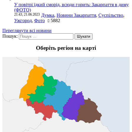
У повітрі їдкий сморід, всюди горить: Закарпаття в диму
(ФОТО)
21:43, 21.06.2023
Думка
,
Новини Закарпаття
,
Суспільство
,
Ужгород
,
Фото
5882
Переглянути всі новини
Пошук:
Оберіть регіон на карті