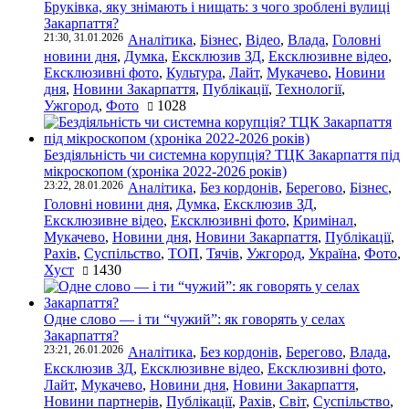
Бруківка, яку знімають і нищать: з чого зроблені вулиці
Закарпаття?
21:30, 31.01.2026
Аналітика
,
Бізнес
,
Відео
,
Влада
,
Головні
новини дня
,
Думка
,
Ексклюзив ЗД
,
Ексклюзивне відео
,
Ексклюзивні фото
,
Культура
,
Лайт
,
Мукачево
,
Новини
дня
,
Новини Закарпаття
,
Публікації
,
Технології
,
Ужгород
,
Фото
1028
Бездіяльність чи системна корупція? ТЦК Закарпаття під
мікроскопом (хроніка 2022-2026 років)
23:22, 28.01.2026
Аналітика
,
Без кордонів
,
Берегово
,
Бізнес
,
Головні новини дня
,
Думка
,
Ексклюзив ЗД
,
Ексклюзивне відео
,
Ексклюзивні фото
,
Кримінал
,
Мукачево
,
Новини дня
,
Новини Закарпаття
,
Публікації
,
Рахів
,
Суспільство
,
ТОП
,
Тячів
,
Ужгород
,
Україна
,
Фото
,
Хуст
1430
Одне слово — і ти “чужий”: як говорять у селах
Закарпаття?
23:21, 26.01.2026
Аналітика
,
Без кордонів
,
Берегово
,
Влада
,
Ексклюзив ЗД
,
Ексклюзивне відео
,
Ексклюзивні фото
,
Лайт
,
Мукачево
,
Новини дня
,
Новини Закарпаття
,
Новини партнерів
,
Публікації
,
Рахів
,
Світ
,
Суспільство
,