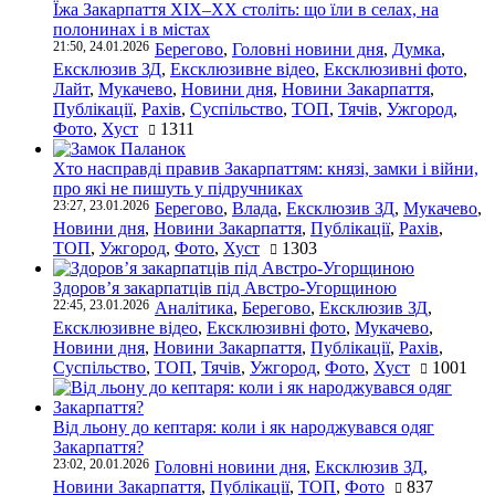
Їжа Закарпаття ХІХ–ХХ століть: що їли в селах, на
полонинах і в містах
21:50, 24.01.2026
Берегово
,
Головні новини дня
,
Думка
,
Ексклюзив ЗД
,
Ексклюзивне відео
,
Ексклюзивні фото
,
Лайт
,
Мукачево
,
Новини дня
,
Новини Закарпаття
,
Публікації
,
Рахів
,
Суспільство
,
ТОП
,
Тячів
,
Ужгород
,
Фото
,
Хуст
1311
Хто насправді правив Закарпаттям: князі, замки і війни,
про які не пишуть у підручниках
23:27, 23.01.2026
Берегово
,
Влада
,
Ексклюзив ЗД
,
Мукачево
,
Новини дня
,
Новини Закарпаття
,
Публікації
,
Рахів
,
ТОП
,
Ужгород
,
Фото
,
Хуст
1303
Здоров’я закарпатців під Австро-Угорщиною
22:45, 23.01.2026
Аналітика
,
Берегово
,
Ексклюзив ЗД
,
Ексклюзивне відео
,
Ексклюзивні фото
,
Мукачево
,
Новини дня
,
Новини Закарпаття
,
Публікації
,
Рахів
,
Суспільство
,
ТОП
,
Тячів
,
Ужгород
,
Фото
,
Хуст
1001
Від льону до кептаря: коли і як народжувався одяг
Закарпаття?
23:02, 20.01.2026
Головні новини дня
,
Ексклюзив ЗД
,
Новини Закарпаття
,
Публікації
,
ТОП
,
Фото
837