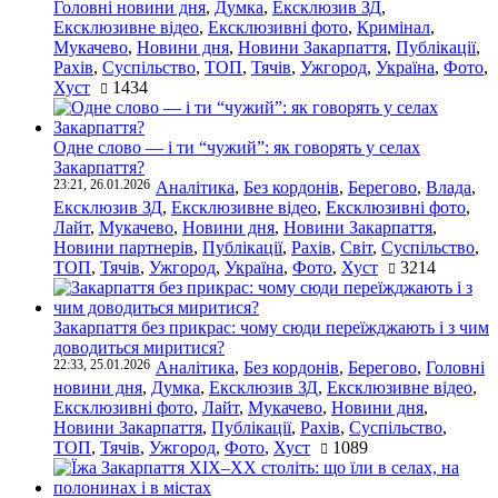
Головні новини дня
,
Думка
,
Ексклюзив ЗД
,
Ексклюзивне відео
,
Ексклюзивні фото
,
Кримінал
,
Мукачево
,
Новини дня
,
Новини Закарпаття
,
Публікації
,
Рахів
,
Суспільство
,
ТОП
,
Тячів
,
Ужгород
,
Україна
,
Фото
,
Хуст
1434
Одне слово — і ти “чужий”: як говорять у селах
Закарпаття?
23:21, 26.01.2026
Аналітика
,
Без кордонів
,
Берегово
,
Влада
,
Ексклюзив ЗД
,
Ексклюзивне відео
,
Ексклюзивні фото
,
Лайт
,
Мукачево
,
Новини дня
,
Новини Закарпаття
,
Новини партнерів
,
Публікації
,
Рахів
,
Світ
,
Суспільство
,
ТОП
,
Тячів
,
Ужгород
,
Україна
,
Фото
,
Хуст
3214
Закарпаття без прикрас: чому сюди переїжджають і з чим
доводиться миритися?
22:33, 25.01.2026
Аналітика
,
Без кордонів
,
Берегово
,
Головні
новини дня
,
Думка
,
Ексклюзив ЗД
,
Ексклюзивне відео
,
Ексклюзивні фото
,
Лайт
,
Мукачево
,
Новини дня
,
Новини Закарпаття
,
Публікації
,
Рахів
,
Суспільство
,
ТОП
,
Тячів
,
Ужгород
,
Фото
,
Хуст
1089