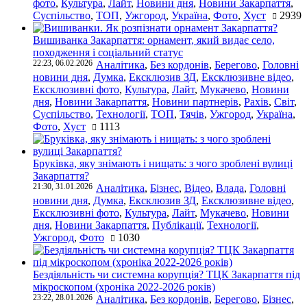
фото
,
Культура
,
Лайт
,
Новини дня
,
Новини Закарпаття
,
Суспільство
,
ТОП
,
Ужгород
,
Україна
,
Фото
,
Хуст
2939
Вишиванка Закарпаття: орнамент, який видає село,
походження і соціальний статус
22:23, 06.02.2026
Аналітика
,
Без кордонів
,
Берегово
,
Головні
новини дня
,
Думка
,
Ексклюзив ЗД
,
Ексклюзивне відео
,
Ексклюзивні фото
,
Культура
,
Лайт
,
Мукачево
,
Новини
дня
,
Новини Закарпаття
,
Новини партнерів
,
Рахів
,
Світ
,
Суспільство
,
Технології
,
ТОП
,
Тячів
,
Ужгород
,
Україна
,
Фото
,
Хуст
1113
Бруківка, яку знімають і нищать: з чого зроблені вулиці
Закарпаття?
21:30, 31.01.2026
Аналітика
,
Бізнес
,
Відео
,
Влада
,
Головні
новини дня
,
Думка
,
Ексклюзив ЗД
,
Ексклюзивне відео
,
Ексклюзивні фото
,
Культура
,
Лайт
,
Мукачево
,
Новини
дня
,
Новини Закарпаття
,
Публікації
,
Технології
,
Ужгород
,
Фото
1030
Бездіяльність чи системна корупція? ТЦК Закарпаття під
мікроскопом (хроніка 2022-2026 років)
23:22, 28.01.2026
Аналітика
,
Без кордонів
,
Берегово
,
Бізнес
,