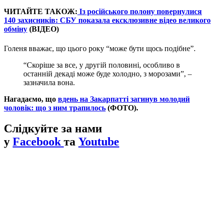
ЧИТАЙТЕ ТАКОЖ:
Із російського полону повернулися
140 захисників: СБУ показала ексклюзивне відео великого
обміну
(ВІДЕО)
Голеня вважає, що цього року “може бути щось подібне”.
“Скоріше за все, у другій половині, особливо в
останній декаді може буде холодно, з морозами”, –
зазначила вона.
Нагадаємо, що
вдень на Закарпатті загинув молодий
чоловік: що з ним трапилось
(ФОТО).
Слідкуйте за нами
у
Facebook
та
Youtube