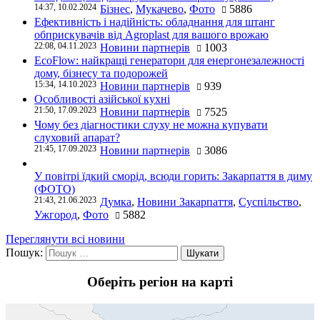
14:37, 10.02.2024
Бізнес
,
Мукачево
,
Фото
5886
Ефективність і надійність: обладнання для штанг
обприскувачів від Agroplast для вашого врожаю
22:08, 04.11.2023
Новини партнерів
1003
EcoFlow: найкращі генератори для енергонезалежності
дому, бізнесу та подорожей
15:34, 14.10.2023
Новини партнерів
939
Особливості азійської кухні
21:50, 17.09.2023
Новини партнерів
7525
Чому без діагностики слуху не можна купувати
слуховий апарат?
21:45, 17.09.2023
Новини партнерів
3086
У повітрі їдкий сморід, всюди горить: Закарпаття в диму
(ФОТО)
21:43, 21.06.2023
Думка
,
Новини Закарпаття
,
Суспільство
,
Ужгород
,
Фото
5882
Переглянути всі новини
Пошук:
Оберіть регіон на карті