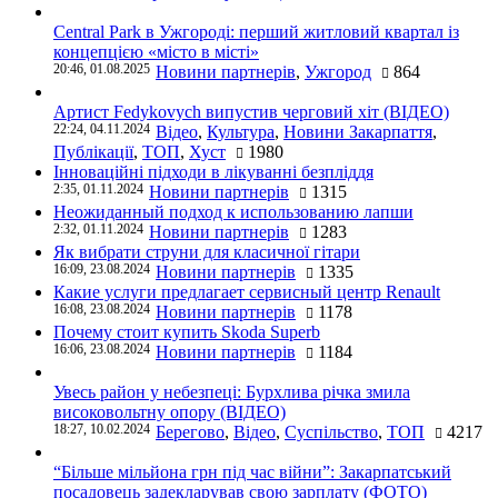
Central Park в Ужгороді: перший житловий квартал із
концепцією «місто в місті»
20:46, 01.08.2025
Новини партнерів
,
Ужгород
864
Артист Fedykovych випустив черговий хіт (ВІДЕО)
22:24, 04.11.2024
Відео
,
Культура
,
Новини Закарпаття
,
Публікації
,
ТОП
,
Хуст
1980
Інноваційні підходи в лікуванні безпліддя
2:35, 01.11.2024
Новини партнерів
1315
Неожиданный подход к использованию лапши
2:32, 01.11.2024
Новини партнерів
1283
Як вибрати струни для класичної гітари
16:09, 23.08.2024
Новини партнерів
1335
Какие услуги предлагает сервисный центр Renault
16:08, 23.08.2024
Новини партнерів
1178
Почему стоит купить Skoda Superb
16:06, 23.08.2024
Новини партнерів
1184
Увесь район у небезпеці: Бурхлива річка змила
високовольтну опору (ВІДЕО)
18:27, 10.02.2024
Берегово
,
Відео
,
Суспільство
,
ТОП
4217
“Більше мільйона грн під час війни”: Закарпатський
посадовець задекларував свою зарплату (ФОТО)