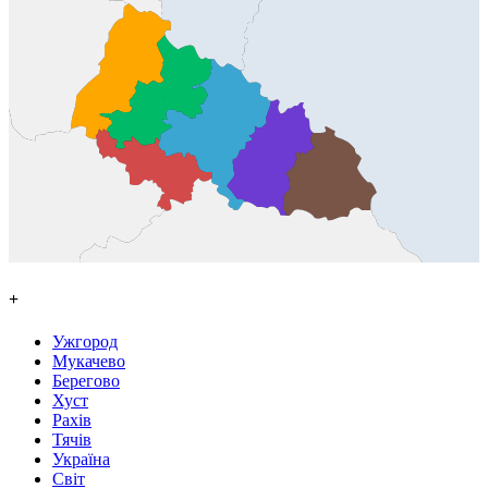
+
Ужгород
Мукачево
Берегово
Хуст
Рахів
Тячів
Україна
Світ