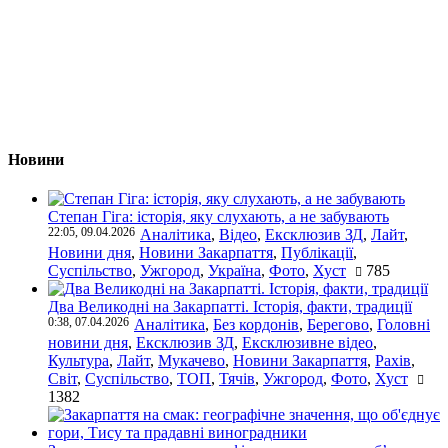
Новини
Степан Гіга: історія, яку слухають, а не забувають
22:05, 09.04.2026
Аналітика
,
Відео
,
Ексклюзив ЗД
,
Лайт
,
Новини дня
,
Новини Закарпаття
,
Публікації
,
Суспільство
,
Ужгород
,
Україна
,
Фото
,
Хуст
785
Два Великодні на Закарпатті. Історія, факти, традиції
0:38, 07.04.2026
Аналітика
,
Без кордонів
,
Берегово
,
Головні
новини дня
,
Ексклюзив ЗД
,
Ексклюзивне відео
,
Культура
,
Лайт
,
Мукачево
,
Новини Закарпаття
,
Рахів
,
Світ
,
Суспільство
,
ТОП
,
Тячів
,
Ужгород
,
Фото
,
Хуст
1382