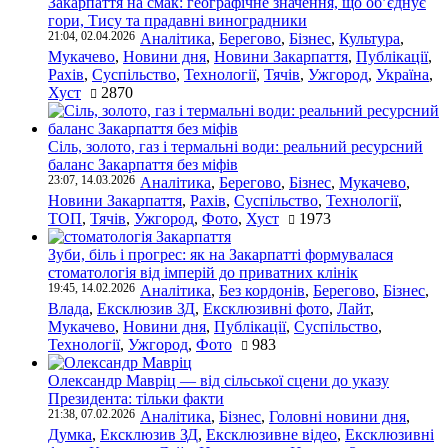
Закарпаття на смак: географічне значення, що об’єднує
гори, Тису та прадавні виноградники
21:04, 02.04.2026
Аналітика
,
Берегово
,
Бізнес
,
Культура
,
Мукачево
,
Новини дня
,
Новини Закарпаття
,
Публікації
,
Рахів
,
Суспільство
,
Технології
,
Тячів
,
Ужгород
,
Україна
,
Хуст
2870
Сіль, золото, газ і термальні води: реальний ресурсний
баланс Закарпаття без міфів
23:07, 14.03.2026
Аналітика
,
Берегово
,
Бізнес
,
Мукачево
,
Новини Закарпаття
,
Рахів
,
Суспільство
,
Технології
,
ТОП
,
Тячів
,
Ужгород
,
Фото
,
Хуст
1973
Зуби, біль і прогрес: як на Закарпатті формувалася
стоматологія від імперій до приватних клінік
19:45, 14.02.2026
Аналітика
,
Без кордонів
,
Берегово
,
Бізнес
,
Влада
,
Ексклюзив ЗД
,
Ексклюзивні фото
,
Лайт
,
Мукачево
,
Новини дня
,
Публікації
,
Суспільство
,
Технології
,
Ужгород
,
Фото
983
Олександр Мавріц — від сільської сцени до указу
Президента: тільки факти
21:38, 07.02.2026
Аналітика
,
Бізнес
,
Головні новини дня
,
Думка
,
Ексклюзив ЗД
,
Ексклюзивне відео
,
Ексклюзивні