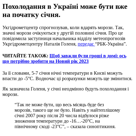
Похолодання в Україні може бути вже
на початку січня.
Укгідрометцентр спрогнозував, коли вдарять морози. Так,
значні морози очікуються у другій половині січня. Про це
повідомила заступниця начальника відділу метеопрогнозів
Укргідрометцентру Наталія Голеня,
передає
“РБК-Україна”.
ЧИТАЙТЕ ТАКОЖ:
Щоб завжди були гроші в домі: ось
що потрібно зробити на Новий рік 2023
За її словами, 5-7 січня нічні температури в Києві можуть
впасти до -5°С. Водночас ці розрахунки можуть ще змінитися.
Як зазначила Голеня, у січні неодмінно будуть похолодання і
морози.
“Так не може бути, що весь місяць буде без
морозів, такого ще не було. Навіть у найтеплішому
січні 2007 року після 20 числа відбулося різке
зниження температури до -16…-20°С, на
північному сході -23°С”, – сказала синоптикиня.