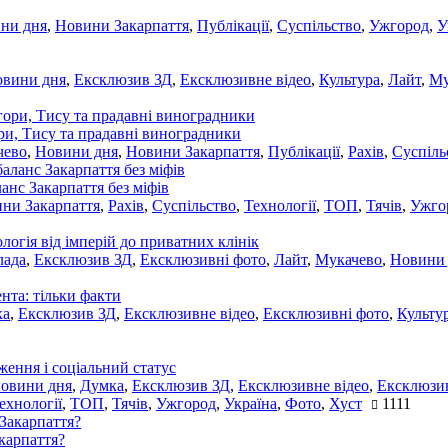
ни дня
,
Новини Закарпаття
,
Публікації
,
Суспільство
,
Ужгород
,
У
овини дня
,
Ексклюзив ЗД
,
Ексклюзивне відео
,
Культура
,
Лайт
,
Му
ори, Тису та прадавні виноградники
чево
,
Новини дня
,
Новини Закарпаття
,
Публікації
,
Рахів
,
Суспіль
ланс Закарпаття без міфів
ни Закарпаття
,
Рахів
,
Суспільство
,
Технології
,
ТОП
,
Тячів
,
Ужго
ологія від імперій до приватних клінік
лада
,
Ексклюзив ЗД
,
Ексклюзивні фото
,
Лайт
,
Мукачево
,
Новини
нта: тільки факти
ка
,
Ексклюзив ЗД
,
Ексклюзивне відео
,
Ексклюзивні фото
,
Культу
ження і соціальний статус
новини дня
,
Думка
,
Ексклюзив ЗД
,
Ексклюзивне відео
,
Ексклюзив
ехнології
,
ТОП
,
Тячів
,
Ужгород
,
Україна
,
Фото
,
Хуст
1111
акарпаття?