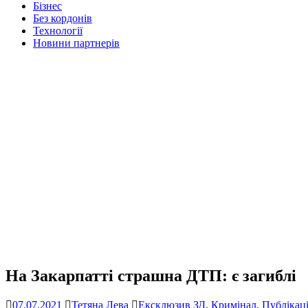
Бізнес
Без кордонів
Технології
Новини партнерів
На Закарпатті страшна ДТП: є загиблі
07.07.2021
Тетяна Лева
Ексклюзив ЗД
,
Кримінал
,
Публікаці