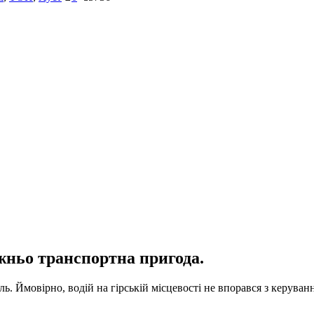
жньо транспортна пригода.
ь. Ймовірно, водій на гірській місцевості не впорався з керуван