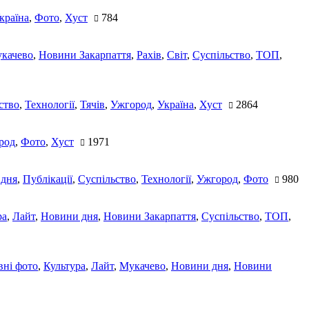
країна
,
Фото
,
Хуст
784
качево
,
Новини Закарпаття
,
Рахів
,
Світ
,
Суспільство
,
ТОП
,
ство
,
Технології
,
Тячів
,
Ужгород
,
Україна
,
Хуст
2864
род
,
Фото
,
Хуст
1971
 дня
,
Публікації
,
Суспільство
,
Технології
,
Ужгород
,
Фото
980
ра
,
Лайт
,
Новини дня
,
Новини Закарпаття
,
Суспільство
,
ТОП
,
ні фото
,
Культура
,
Лайт
,
Мукачево
,
Новини дня
,
Новини