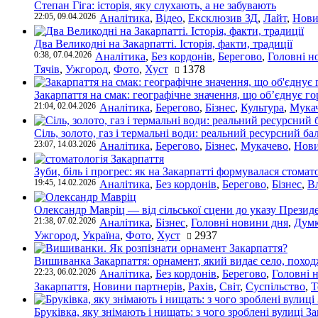
Степан Гіга: історія, яку слухають, а не забувають
22:05, 09.04.2026
Аналітика
,
Відео
,
Ексклюзив ЗД
,
Лайт
,
Нови
Два Великодні на Закарпатті. Історія, факти, традиції
0:38, 07.04.2026
Аналітика
,
Без кордонів
,
Берегово
,
Головні н
Тячів
,
Ужгород
,
Фото
,
Хуст
1378
Закарпаття на смак: географічне значення, що об’єднує г
21:04, 02.04.2026
Аналітика
,
Берегово
,
Бізнес
,
Культура
,
Мука
Сіль, золото, газ і термальні води: реальний ресурсний ба
23:07, 14.03.2026
Аналітика
,
Берегово
,
Бізнес
,
Мукачево
,
Нови
Зуби, біль і прогрес: як на Закарпатті формувалася стомат
19:45, 14.02.2026
Аналітика
,
Без кордонів
,
Берегово
,
Бізнес
,
В
Олександр Мавріц — від сільської сцени до указу Президе
21:38, 07.02.2026
Аналітика
,
Бізнес
,
Головні новини дня
,
Дум
Ужгород
,
Україна
,
Фото
,
Хуст
2937
Вишиванка Закарпаття: орнамент, який видає село, поход
22:23, 06.02.2026
Аналітика
,
Без кордонів
,
Берегово
,
Головні 
Закарпаття
,
Новини партнерів
,
Рахів
,
Світ
,
Суспільство
,
Т
Бруківка, яку знімають і нищать: з чого зроблені вулиці З