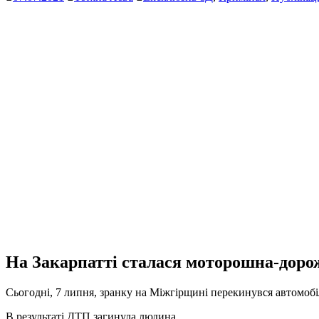
На Закарпатті сталася моторошна-доро
Сьогодні, 7 липня, зранку на Міжгірщині перекинувся автомобіл
В результаті ДТП загинула людина.