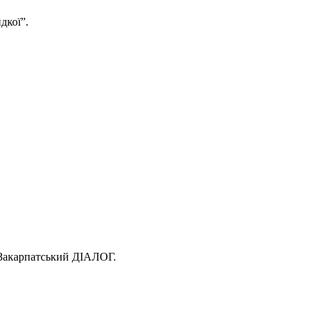
дкої”.
і Закарпатський ДІАЛОГ.