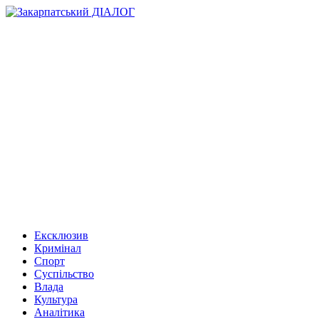
Ексклюзив
Кримінал
Спорт
Суспільство
Влада
Культура
Аналітика