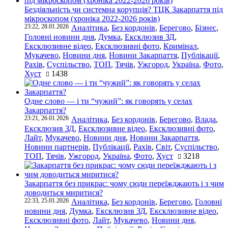
Бездіяльність чи системна корупція? ТЦК Закарпаття під
мікроскопом (хроніка 2022-2026 років)
23:22, 28.01.2026
Аналітика
,
Без кордонів
,
Берегово
,
Бізнес
,
Головні новини дня
,
Думка
,
Ексклюзив ЗД
,
Ексклюзивне відео
,
Ексклюзивні фото
,
Кримінал
,
Мукачево
,
Новини дня
,
Новини Закарпаття
,
Публікації
,
Рахів
,
Суспільство
,
ТОП
,
Тячів
,
Ужгород
,
Україна
,
Фото
,
Хуст
1438
Одне слово — і ти “чужий”: як говорять у селах
Закарпаття?
23:21, 26.01.2026
Аналітика
,
Без кордонів
,
Берегово
,
Влада
,
Ексклюзив ЗД
,
Ексклюзивне відео
,
Ексклюзивні фото
,
Лайт
,
Мукачево
,
Новини дня
,
Новини Закарпаття
,
Новини партнерів
,
Публікації
,
Рахів
,
Світ
,
Суспільство
,
ТОП
,
Тячів
,
Ужгород
,
Україна
,
Фото
,
Хуст
3218
Закарпаття без прикрас: чому сюди переїжджають і з чим
доводиться миритися?
22:33, 25.01.2026
Аналітика
,
Без кордонів
,
Берегово
,
Головні
новини дня
,
Думка
,
Ексклюзив ЗД
,
Ексклюзивне відео
,
Ексклюзивні фото
,
Лайт
,
Мукачево
,
Новини дня
,