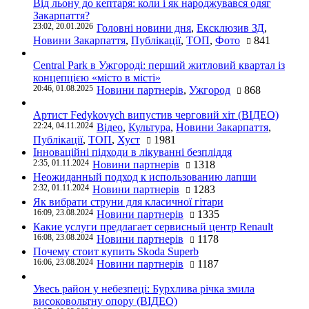
Від льону до кептаря: коли і як народжувався одяг
Закарпаття?
23:02, 20.01.2026
Головні новини дня
,
Ексклюзив ЗД
,
Новини Закарпаття
,
Публікації
,
ТОП
,
Фото
841
Central Park в Ужгороді: перший житловий квартал із
концепцією «місто в місті»
20:46, 01.08.2025
Новини партнерів
,
Ужгород
868
Артист Fedykovych випустив черговий хіт (ВІДЕО)
22:24, 04.11.2024
Відео
,
Культура
,
Новини Закарпаття
,
Публікації
,
ТОП
,
Хуст
1981
Інноваційні підходи в лікуванні безпліддя
2:35, 01.11.2024
Новини партнерів
1318
Неожиданный подход к использованию лапши
2:32, 01.11.2024
Новини партнерів
1283
Як вибрати струни для класичної гітари
16:09, 23.08.2024
Новини партнерів
1335
Какие услуги предлагает сервисный центр Renault
16:08, 23.08.2024
Новини партнерів
1178
Почему стоит купить Skoda Superb
16:06, 23.08.2024
Новини партнерів
1187
Увесь район у небезпеці: Бурхлива річка змила
високовольтну опору (ВІДЕО)