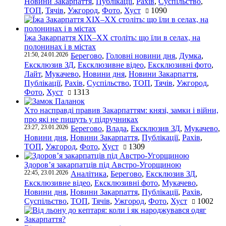
Новини Закарпаття
,
Публікації
,
Рахів
,
Суспільство
,
ТОП
,
Тячів
,
Ужгород
,
Фото
,
Хуст
1090
Їжа Закарпаття ХІХ–ХХ століть: що їли в селах, на
полонинах і в містах
21:50, 24.01.2026
Берегово
,
Головні новини дня
,
Думка
,
Ексклюзив ЗД
,
Ексклюзивне відео
,
Ексклюзивні фото
,
Лайт
,
Мукачево
,
Новини дня
,
Новини Закарпаття
,
Публікації
,
Рахів
,
Суспільство
,
ТОП
,
Тячів
,
Ужгород
,
Фото
,
Хуст
1313
Хто насправді правив Закарпаттям: князі, замки і війни,
про які не пишуть у підручниках
23:27, 23.01.2026
Берегово
,
Влада
,
Ексклюзив ЗД
,
Мукачево
,
Новини дня
,
Новини Закарпаття
,
Публікації
,
Рахів
,
ТОП
,
Ужгород
,
Фото
,
Хуст
1309
Здоров’я закарпатців під Австро-Угорщиною
22:45, 23.01.2026
Аналітика
,
Берегово
,
Ексклюзив ЗД
,
Ексклюзивне відео
,
Ексклюзивні фото
,
Мукачево
,
Новини дня
,
Новини Закарпаття
,
Публікації
,
Рахів
,
Суспільство
,
ТОП
,
Тячів
,
Ужгород
,
Фото
,
Хуст
1002