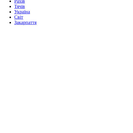
Рахів
Тячів
Україна
Світ
Закарпаття