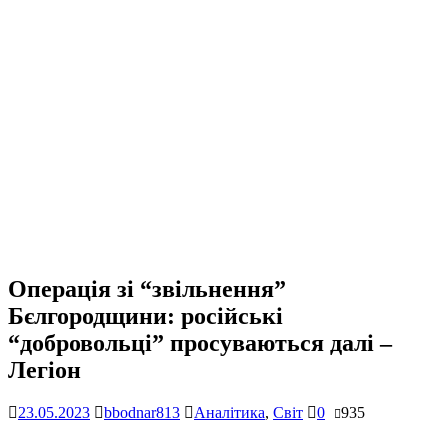
Операція зі “звільнення”
Бєлгородщини: російські
“добровольці” просуваються далі –
Легіон
23.05.2023
bbodnar813
Аналітика
,
Світ
0
935