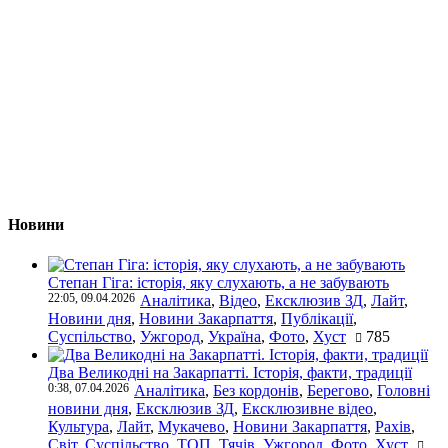
Новини
Степан Гіга: історія, яку слухають, а не забувають
22:05, 09.04.2026
Аналітика
,
Відео
,
Ексклюзив ЗД
,
Лайт
,
Новини дня
,
Новини Закарпаття
,
Публікації
,
Суспільство
,
Ужгород
,
Україна
,
Фото
,
Хуст
785
Два Великодні на Закарпатті. Історія, факти, традиції
0:38, 07.04.2026
Аналітика
,
Без кордонів
,
Берегово
,
Головні
новини дня
,
Ексклюзив ЗД
,
Ексклюзивне відео
,
Культура
,
Лайт
,
Мукачево
,
Новини Закарпаття
,
Рахів
,
Світ
,
Суспільство
,
ТОП
,
Тячів
,
Ужгород
,
Фото
,
Хуст