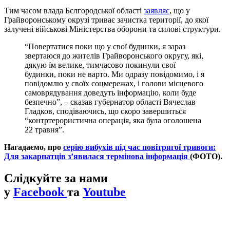
Тим часом влада Бєлгородської області
заявляє
, що у
Грайворонському окрузі триває зачистка території, до якої
залучені військові Міністерства оборони та силові структури.
“Повертатися поки що у свої будинки, я зараз
звертаюся до жителів Грайворонського округу, які,
дякую їм велике, тимчасово покинули свої
будинки, поки не варто. Ми одразу повідомимо, і я
повідомлю у своїх соцмережах, і голови місцевого
самоврядування доведуть інформацію, коли буде
безпечно”, – сказав губернатор області Вячеслав
Гладков, сподіваючись, що скоро завершиться
“контртерористична операція, яка була оголошена
22 травня”.
Нагадаємо, про
серію вибухів під час повітрягої тривоги:
Для закарпатців з’явилася термінова інформація
(ФОТО).
Слідкуйте за нами
у
Facebook
та
Youtube