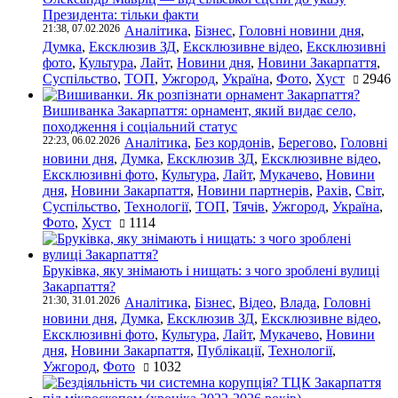
Президента: тільки факти
21:38, 07.02.2026
Аналітика
,
Бізнес
,
Головні новини дня
,
Думка
,
Ексклюзив ЗД
,
Ексклюзивне відео
,
Ексклюзивні
фото
,
Культура
,
Лайт
,
Новини дня
,
Новини Закарпаття
,
Суспільство
,
ТОП
,
Ужгород
,
Україна
,
Фото
,
Хуст
2946
Вишиванка Закарпаття: орнамент, який видає село,
походження і соціальний статус
22:23, 06.02.2026
Аналітика
,
Без кордонів
,
Берегово
,
Головні
новини дня
,
Думка
,
Ексклюзив ЗД
,
Ексклюзивне відео
,
Ексклюзивні фото
,
Культура
,
Лайт
,
Мукачево
,
Новини
дня
,
Новини Закарпаття
,
Новини партнерів
,
Рахів
,
Світ
,
Суспільство
,
Технології
,
ТОП
,
Тячів
,
Ужгород
,
Україна
,
Фото
,
Хуст
1114
Бруківка, яку знімають і нищать: з чого зроблені вулиці
Закарпаття?
21:30, 31.01.2026
Аналітика
,
Бізнес
,
Відео
,
Влада
,
Головні
новини дня
,
Думка
,
Ексклюзив ЗД
,
Ексклюзивне відео
,
Ексклюзивні фото
,
Культура
,
Лайт
,
Мукачево
,
Новини
дня
,
Новини Закарпаття
,
Публікації
,
Технології
,
Ужгород
,
Фото
1032