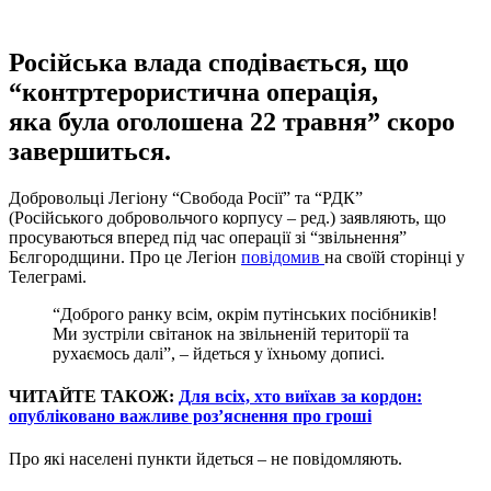
Російська влада сподівається, що
“контртерористична операція,
яка була оголошена 22 травня” скоро
завершиться.
Добровольці Легіону “Свобода Росії” та “РДК”
(Російського добровольчого корпусу – ред.) заявляють, що
просуваються вперед під час операції зі “звільнення”
Бєлгородщини. Про це Легіон
повідомив
на своїй сторінці у
Телеграмі.
“Доброго ранку всім, окрім путінських посібників!
Ми зустріли світанок на звільненій території та
рухаємось далі”, – йдеться у їхньому дописі.
ЧИТАЙТЕ ТАКОЖ:
Для всіх, хто виїхав за кордон:
опубліковано важливе роз’яснення про гроші
Про які населені пункти йдеться – не повідомляють.