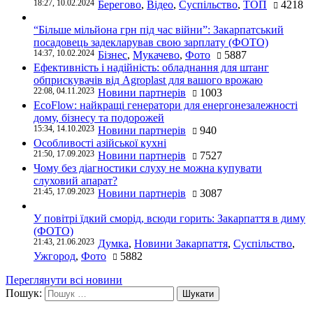
18:27, 10.02.2024
Берегово
,
Відео
,
Суспільство
,
ТОП
4218
“Більше мільйона грн під час війни”: Закарпатський
посадовець задекларував свою зарплату (ФОТО)
14:37, 10.02.2024
Бізнес
,
Мукачево
,
Фото
5887
Ефективність і надійність: обладнання для штанг
обприскувачів від Agroplast для вашого врожаю
22:08, 04.11.2023
Новини партнерів
1003
EcoFlow: найкращі генератори для енергонезалежності
дому, бізнесу та подорожей
15:34, 14.10.2023
Новини партнерів
940
Особливості азійської кухні
21:50, 17.09.2023
Новини партнерів
7527
Чому без діагностики слуху не можна купувати
слуховий апарат?
21:45, 17.09.2023
Новини партнерів
3087
У повітрі їдкий сморід, всюди горить: Закарпаття в диму
(ФОТО)
21:43, 21.06.2023
Думка
,
Новини Закарпаття
,
Суспільство
,
Ужгород
,
Фото
5882
Переглянути всі новини
Пошук: