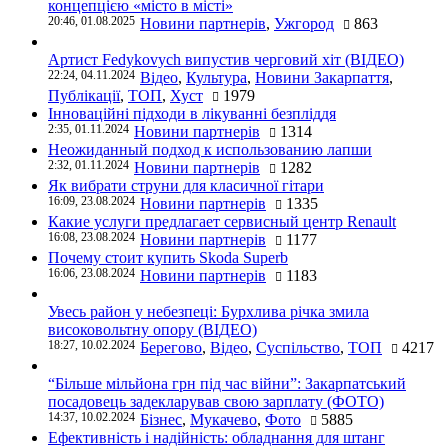
концепцією «місто в місті»
20:46, 01.08.2025
Новини партнерів
,
Ужгород
863
Артист Fedykovych випустив черговий хіт (ВІДЕО)
22:24, 04.11.2024
Відео
,
Культура
,
Новини Закарпаття
,
Публікації
,
ТОП
,
Хуст
1979
Інноваційні підходи в лікуванні безпліддя
2:35, 01.11.2024
Новини партнерів
1314
Неожиданный подход к использованию лапши
2:32, 01.11.2024
Новини партнерів
1282
Як вибрати струни для класичної гітари
16:09, 23.08.2024
Новини партнерів
1335
Какие услуги предлагает сервисный центр Renault
16:08, 23.08.2024
Новини партнерів
1177
Почему стоит купить Skoda Superb
16:06, 23.08.2024
Новини партнерів
1183
Увесь район у небезпеці: Бурхлива річка змила
високовольтну опору (ВІДЕО)
18:27, 10.02.2024
Берегово
,
Відео
,
Суспільство
,
ТОП
4217
“Більше мільйона грн під час війни”: Закарпатський
посадовець задекларував свою зарплату (ФОТО)
14:37, 10.02.2024
Бізнес
,
Мукачево
,
Фото
5885
Ефективність і надійність: обладнання для штанг