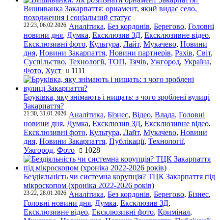
Вишиванка Закарпаття: орнамент, який видає село,
походження і соціальний статус
22:23, 06.02.2026
Аналітика
,
Без кордонів
,
Берегово
,
Головні
новини дня
,
Думка
,
Ексклюзив ЗД
,
Ексклюзивне відео
,
Ексклюзивні фото
,
Культура
,
Лайт
,
Мукачево
,
Новини
дня
,
Новини Закарпаття
,
Новини партнерів
,
Рахів
,
Світ
,
Суспільство
,
Технології
,
ТОП
,
Тячів
,
Ужгород
,
Україна
,
Фото
,
Хуст
1111
Бруківка, яку знімають і нищать: з чого зроблені вулиці
Закарпаття?
21:30, 31.01.2026
Аналітика
,
Бізнес
,
Відео
,
Влада
,
Головні
новини дня
,
Думка
,
Ексклюзив ЗД
,
Ексклюзивне відео
,
Ексклюзивні фото
,
Культура
,
Лайт
,
Мукачево
,
Новини
дня
,
Новини Закарпаття
,
Публікації
,
Технології
,
Ужгород
,
Фото
1028
Бездіяльність чи системна корупція? ТЦК Закарпаття під
мікроскопом (хроніка 2022-2026 років)
23:22, 28.01.2026
Аналітика
,
Без кордонів
,
Берегово
,
Бізнес
,
Головні новини дня
,
Думка
,
Ексклюзив ЗД
,
Ексклюзивне відео
,
Ексклюзивні фото
,
Кримінал
,