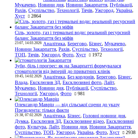
Мукачево
,
Новини дня
,
Новини Закарпаття
,
Публікації
,
Рахів
,
Суспільство
,
Технології
,
Тячів
,
Ужгород
,
Україна
,
Хуст
2864
Сіль, золото, газ і термальні води: реальний ресурсний
баланс Закарпаття без міфів
23:07, 14.03.2026
Аналітика
,
Берегово
,
Бізнес
,
Мукачево
,
Новини Закарпаття
,
Рахів
,
Суспільство
,
Технології
,
ТОП
,
Тячів
,
Ужгород
,
Фото
,
Хуст
1972
Зуби, біль і прогрес: як на Закарпатті формувалася
стоматологія від імперій до приватних клінік
19:45, 14.02.2026
Аналітика
,
Без кордонів
,
Берегово
,
Бізнес
,
Влада
,
Ексклюзив ЗД
,
Ексклюзивні фото
,
Лайт
,
Мукачево
,
Новини дня
,
Публікації
,
Суспільство
,
Технології
,
Ужгород
,
Фото
981
Олександр Мавріц — від сільської сцени до указу
Президента: тільки факти
21:38, 07.02.2026
Аналітика
,
Бізнес
,
Головні новини дня
,
Думка
,
Ексклюзив ЗД
,
Ексклюзивне відео
,
Ексклюзивні
фото
,
Культура
,
Лайт
,
Новини дня
,
Новини Закарпаття
,
Суспільство
,
ТОП
,
Ужгород
,
Україна
,
Фото
,
Хуст
2938