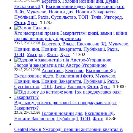
21:50, 24.01.2026
Берегово
,
Головні новини дня
,
Думка
,
Ексклюзив ЗД
,
Ексклюзивне відео
,
Ексклюзивні фото
,
Лайт
,
Мукачево
,
Новини дня
,
Новини Закарпаття
,
Публікації
,
Рахів
,
Суспільство
,
ТОП
,
Тячів
,
Ужгород
,
Фото
,
Хуст
1292
Хто насправді правив Закарпаттям: князі, замки і війни,
про які не пишуть у підручниках
23:27, 23.01.2026
Берегово
,
Влада
,
Ексклюзив ЗД
,
Мукачево
,
Новини дня
,
Новини Закарпаття
,
Публікації
,
Рахів
,
ТОП
,
Ужгород
,
Фото
,
Хуст
1302
Здоров’я закарпатців під Австро-Угорщиною
22:45, 23.01.2026
Аналітика
,
Берегово
,
Ексклюзив ЗД
,
Ексклюзивне відео
,
Ексклюзивні фото
,
Мукачево
,
Новини дня
,
Новини Закарпаття
,
Публікації
,
Рахів
,
Суспільство
,
ТОП
,
Тячів
,
Ужгород
,
Фото
,
Хуст
1000
Від льону до кептаря: коли і як народжувався одяг
Закарпаття?
23:02, 20.01.2026
Головні новини дня
,
Ексклюзив ЗД
,
Новини Закарпаття
,
Публікації
,
ТОП
,
Фото
836
Central Park в Ужгороді: перший житловий квартал із