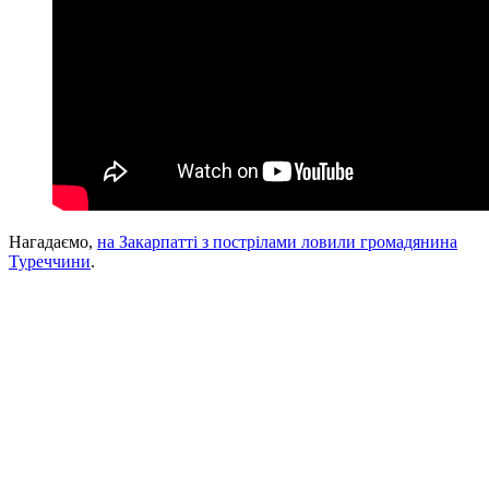
Нагадаємо,
на Закарпатті з пострілами ловили громадянина
Туреччини
.