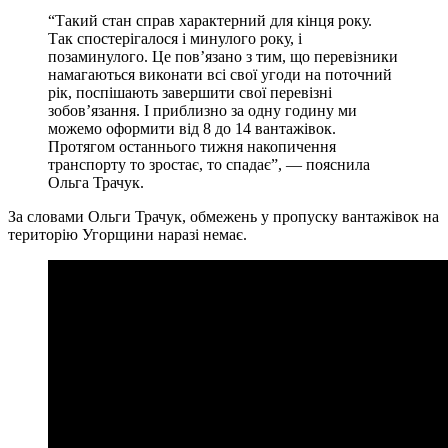
“Такий стан справ характерний для кінця року.
Так спостерігалося і минулого року, і
позаминулого. Це пов’язано з тим, що перевізники
намагаються виконати всі свої угоди на поточний
рік, поспішають завершити свої перевізні
зобов’язання. І приблизно за одну годину ми
можемо оформити від 8 до 14 вантажівок.
Протягом останнього тижня накопичення
транспорту то зростає, то спадає”, — пояснила
Ольга Трачук.
За словами Ольги Трачук, обмежень у пропуску вантажівок на
територію Угорщини наразі немає.