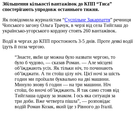
Збільшення кількості вантажівок до КПП “Тиса”
спостерігають упродовж останнього тижня.
Як повідомила журналістам “
Суспільне Закарпаття
” речниця
Чопського загону Ольга Трачук, в черзі від села Тийглаш до
українсько-угорського кордону стоять 260 вантажівок.
Водії в чергах до КПП простоюють 3-5 днів. Проте деякі водії
їдуть й поза чергою.
“Знаєте, якби це можна було назвати чергою, то
було б чудово, — сказав Роман. — Але місцеві
об’їжджають усіх. Як тільки ніч, то починають
об’їжджати. А ти стоїш цілу ніч. Цієї ночі за шість
годин ми проїхали буквально на дві машини.
Минуло знову 6 годин — на три машини. Ніч
стоїш, бо вночі об’їжджають. Я так само стояв від
Тийглаша одразу за знаком. І ось яка ситуація за
три доби. Вже четверта пішла”, — розповідає
водій Роман Козак, який їде з Рівного до Італії.