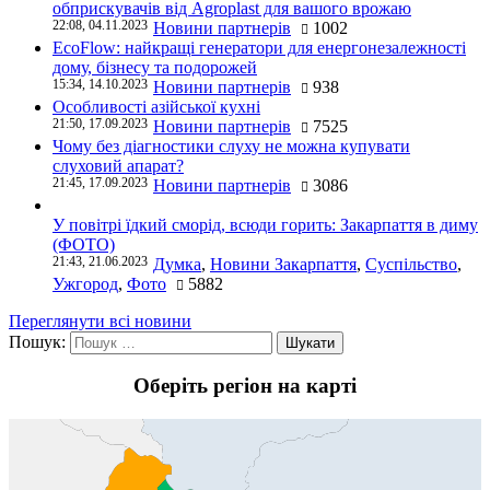
обприскувачів від Agroplast для вашого врожаю
22:08, 04.11.2023
Новини партнерів
1002
EcoFlow: найкращі генератори для енергонезалежності
дому, бізнесу та подорожей
15:34, 14.10.2023
Новини партнерів
938
Особливості азійської кухні
21:50, 17.09.2023
Новини партнерів
7525
Чому без діагностики слуху не можна купувати
слуховий апарат?
21:45, 17.09.2023
Новини партнерів
3086
У повітрі їдкий сморід, всюди горить: Закарпаття в диму
(ФОТО)
21:43, 21.06.2023
Думка
,
Новини Закарпаття
,
Суспільство
,
Ужгород
,
Фото
5882
Переглянути всі новини
Пошук:
Оберіть регіон на карті