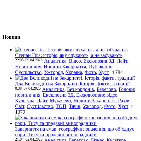
Новини
Степан Гіга: історія, яку слухають, а не забувають
22:05, 09.04.2026
Аналітика
,
Відео
,
Ексклюзив ЗД
,
Лайт
,
Новини дня
,
Новини Закарпаття
,
Публікації
,
Суспільство
,
Ужгород
,
Україна
,
Фото
,
Хуст
784
Два Великодні на Закарпатті. Історія, факти, традиції
0:38, 07.04.2026
Аналітика
,
Без кордонів
,
Берегово
,
Головні
новини дня
,
Ексклюзив ЗД
,
Ексклюзивне відео
,
Культура
,
Лайт
,
Мукачево
,
Новини Закарпаття
,
Рахів
,
Світ
,
Суспільство
,
ТОП
,
Тячів
,
Ужгород
,
Фото
,
Хуст
1379
Закарпаття на смак: географічне значення, що об’єднує
гори, Тису та прадавні виноградники
21:04, 02.04.2026
Аналітика
,
Берегово
,
Бізнес
,
Культура
,