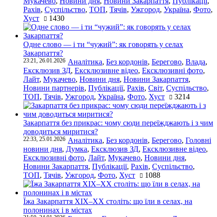
Мукачево
,
Новини дня
,
Новини Закарпаття
,
Публікації
,
Рахів
,
Суспільство
,
ТОП
,
Тячів
,
Ужгород
,
Україна
,
Фото
,
Хуст
1430
Одне слово — і ти “чужий”: як говорять у селах
Закарпаття?
23:21, 26.01.2026
Аналітика
,
Без кордонів
,
Берегово
,
Влада
,
Ексклюзив ЗД
,
Ексклюзивне відео
,
Ексклюзивні фото
,
Лайт
,
Мукачево
,
Новини дня
,
Новини Закарпаття
,
Новини партнерів
,
Публікації
,
Рахів
,
Світ
,
Суспільство
,
ТОП
,
Тячів
,
Ужгород
,
Україна
,
Фото
,
Хуст
3214
Закарпаття без прикрас: чому сюди переїжджають і з чим
доводиться миритися?
22:33, 25.01.2026
Аналітика
,
Без кордонів
,
Берегово
,
Головні
новини дня
,
Думка
,
Ексклюзив ЗД
,
Ексклюзивне відео
,
Ексклюзивні фото
,
Лайт
,
Мукачево
,
Новини дня
,
Новини Закарпаття
,
Публікації
,
Рахів
,
Суспільство
,
ТОП
,
Тячів
,
Ужгород
,
Фото
,
Хуст
1088
Їжа Закарпаття ХІХ–ХХ століть: що їли в селах, на
полонинах і в містах