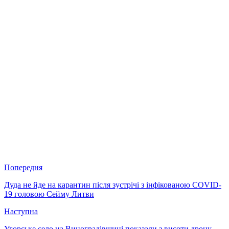
Попередня
Дуда не йде на карантин після зустрічі з інфікованою COVID-
19 головою Сейму Литви
Наступна
Угорське село на Виноградівщині показали з висоти дрону