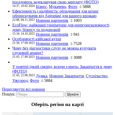
посадовець задекларував свою зарплату (ФОТО)
14:37, 10.02.2024
Бізнес
,
Мукачево
,
Фото
5888
Ефективність і надійність: обладнання для штанг
обприскувачів від Agroplast для вашого врожаю
22:08, 04.11.2023
Новини партнерів
1003
EcoFlow: найкращі генератори для енергонезалежності
дому, бізнесу та подорожей
15:34, 14.10.2023
Новини партнерів
941
Особливості азійської кухні
21:50, 17.09.2023
Новини партнерів
7528
Чому без діагностики слуху не можна купувати
слуховий апарат?
21:45, 17.09.2023
Новини партнерів
3088
У повітрі їдкий сморід, всюди горить: Закарпаття в диму
(ФОТО)
21:43, 21.06.2023
Думка
,
Новини Закарпаття
,
Суспільство
,
Ужгород
,
Фото
5884
Переглянути всі новини
Пошук:
Оберіть регіон на карті