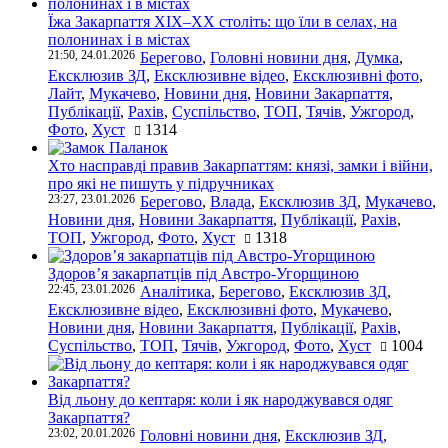
Їжа Закарпаття ХІХ–ХХ століть: що їли в селах, на
полонинах і в містах
21:50, 24.01.2026
Берегово
,
Головні новини дня
,
Думка
,
Ексклюзив ЗД
,
Ексклюзивне відео
,
Ексклюзивні фото
,
Лайт
,
Мукачево
,
Новини дня
,
Новини Закарпаття
,
Публікації
,
Рахів
,
Суспільство
,
ТОП
,
Тячів
,
Ужгород
,
Фото
,
Хуст
1314
Хто насправді правив Закарпаттям: князі, замки і війни,
про які не пишуть у підручниках
23:27, 23.01.2026
Берегово
,
Влада
,
Ексклюзив ЗД
,
Мукачево
,
Новини дня
,
Новини Закарпаття
,
Публікації
,
Рахів
,
ТОП
,
Ужгород
,
Фото
,
Хуст
1318
Здоров’я закарпатців під Австро-Угорщиною
22:45, 23.01.2026
Аналітика
,
Берегово
,
Ексклюзив ЗД
,
Ексклюзивне відео
,
Ексклюзивні фото
,
Мукачево
,
Новини дня
,
Новини Закарпаття
,
Публікації
,
Рахів
,
Суспільство
,
ТОП
,
Тячів
,
Ужгород
,
Фото
,
Хуст
1004
Від льону до кептаря: коли і як народжувався одяг
Закарпаття?
23:02, 20.01.2026
Головні новини дня
,
Ексклюзив ЗД
,