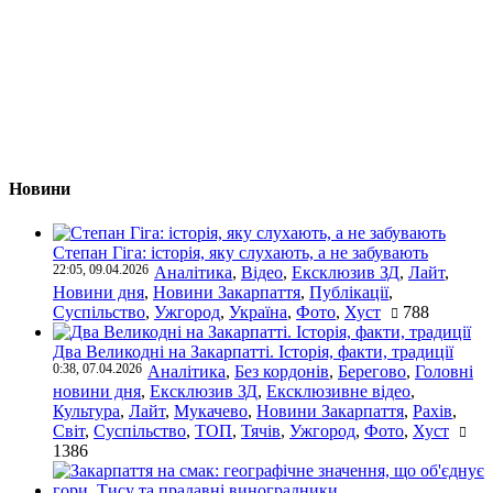
Новини
Степан Гіга: історія, яку слухають, а не забувають
22:05, 09.04.2026
Аналітика
,
Відео
,
Ексклюзив ЗД
,
Лайт
,
Новини дня
,
Новини Закарпаття
,
Публікації
,
Суспільство
,
Ужгород
,
Україна
,
Фото
,
Хуст
788
Два Великодні на Закарпатті. Історія, факти, традиції
0:38, 07.04.2026
Аналітика
,
Без кордонів
,
Берегово
,
Головні
новини дня
,
Ексклюзив ЗД
,
Ексклюзивне відео
,
Культура
,
Лайт
,
Мукачево
,
Новини Закарпаття
,
Рахів
,
Світ
,
Суспільство
,
ТОП
,
Тячів
,
Ужгород
,
Фото
,
Хуст
1386