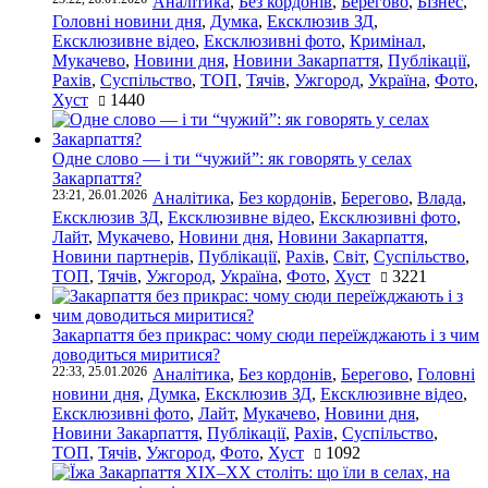
Аналітика
,
Без кордонів
,
Берегово
,
Бізнес
,
Головні новини дня
,
Думка
,
Ексклюзив ЗД
,
Ексклюзивне відео
,
Ексклюзивні фото
,
Кримінал
,
Мукачево
,
Новини дня
,
Новини Закарпаття
,
Публікації
,
Рахів
,
Суспільство
,
ТОП
,
Тячів
,
Ужгород
,
Україна
,
Фото
,
Хуст
1440
Одне слово — і ти “чужий”: як говорять у селах
Закарпаття?
23:21, 26.01.2026
Аналітика
,
Без кордонів
,
Берегово
,
Влада
,
Ексклюзив ЗД
,
Ексклюзивне відео
,
Ексклюзивні фото
,
Лайт
,
Мукачево
,
Новини дня
,
Новини Закарпаття
,
Новини партнерів
,
Публікації
,
Рахів
,
Світ
,
Суспільство
,
ТОП
,
Тячів
,
Ужгород
,
Україна
,
Фото
,
Хуст
3221
Закарпаття без прикрас: чому сюди переїжджають і з чим
доводиться миритися?
22:33, 25.01.2026
Аналітика
,
Без кордонів
,
Берегово
,
Головні
новини дня
,
Думка
,
Ексклюзив ЗД
,
Ексклюзивне відео
,
Ексклюзивні фото
,
Лайт
,
Мукачево
,
Новини дня
,
Новини Закарпаття
,
Публікації
,
Рахів
,
Суспільство
,
ТОП
,
Тячів
,
Ужгород
,
Фото
,
Хуст
1092