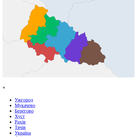
+
Ужгород
Мукачево
Берегово
Хуст
Рахів
Тячів
Україна