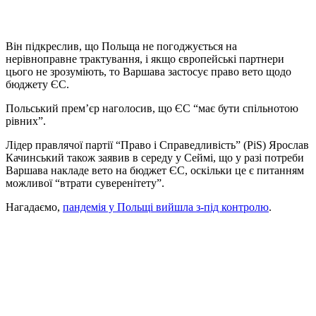
Він підкреслив, що Польща не погоджується на
нерівноправне трактування, і якщо європейські партнери
цього не зрозуміють, то Варшава застосує право вето щодо
бюджету ЄС.
Польський прем’єр наголосив, що ЄС “має бути спільнотою
рівних”.
Лідер правлячої партії “Право і Справедливість” (PiS) Ярослав
Качинський також заявив в середу у Сеймі, що у разі потреби
Варшава накладе вето на бюджет ЄС, оскільки це є питанням
можливої “втрати суверенітету”.
Нагадаємо,
пандемія у Польщі вийшла з-під контролю
.