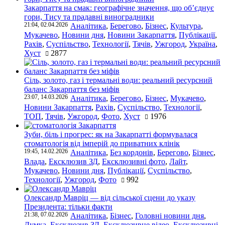
Закарпаття на смак: географічне значення, що об’єднує
гори, Тису та прадавні виноградники
21:04, 02.04.2026
Аналітика
,
Берегово
,
Бізнес
,
Культура
,
Мукачево
,
Новини дня
,
Новини Закарпаття
,
Публікації
,
Рахів
,
Суспільство
,
Технології
,
Тячів
,
Ужгород
,
Україна
,
Хуст
2877
Сіль, золото, газ і термальні води: реальний ресурсний
баланс Закарпаття без міфів
23:07, 14.03.2026
Аналітика
,
Берегово
,
Бізнес
,
Мукачево
,
Новини Закарпаття
,
Рахів
,
Суспільство
,
Технології
,
ТОП
,
Тячів
,
Ужгород
,
Фото
,
Хуст
1976
Зуби, біль і прогрес: як на Закарпатті формувалася
стоматологія від імперій до приватних клінік
19:45, 14.02.2026
Аналітика
,
Без кордонів
,
Берегово
,
Бізнес
,
Влада
,
Ексклюзив ЗД
,
Ексклюзивні фото
,
Лайт
,
Мукачево
,
Новини дня
,
Публікації
,
Суспільство
,
Технології
,
Ужгород
,
Фото
992
Олександр Мавріц — від сільської сцени до указу
Президента: тільки факти
21:38, 07.02.2026
Аналітика
,
Бізнес
,
Головні новини дня
,
Думка
,
Ексклюзив ЗД
,
Ексклюзивне відео
,
Ексклюзивні