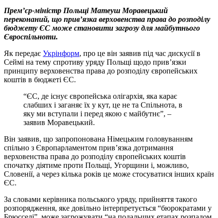
Прем’єр-міністр Польщі Матеуш Моравецький
переконаний, що прив’язка верховенства права до розподілу
бюджету ЄС може становити загрозу для майбутнього
Євроспільноти.
Як передає
Укрінформ
, про це він заявив під час дискусії в
Сеймі на тему спротиву уряду Польщі щодо прив’язки
принципу верховенства права до розподілу європейських
коштів в бюджеті ЄС.
“ЄС, де існує європейська олігархія, яка карає
слабших і заганяє їх у кут, це не та Спільнота, в
яку ми вступали і перед якою є майбутнє”, –
заявив Моравецький.
Він заявив, що запропонована Німецьким головуванням
спільно з Європарламентом прив’язка дотримання
верховенства права до розподілу європейських коштів
спочатку діятиме проти Польщі, Угорщини і, можливо,
Словенії, а через кілька років це може стосуватися інших країн
ЄС.
За словами керівника польського уряду, прийняття такого
розпорядження, яке довільно інтерпретується “бюрократами у
Брюсселі”, може загрожувати “на подальших етапах розпадом