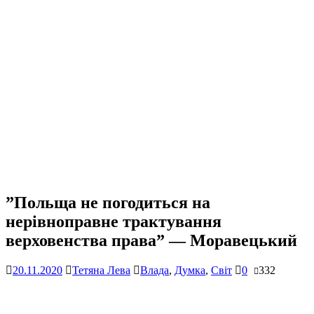
”Польща не погодиться на
нерівноправне трактування
верховенства права” — Моравецький
20.11.2020
Тетяна Лева
Влада
,
Думка
,
Світ
0
332