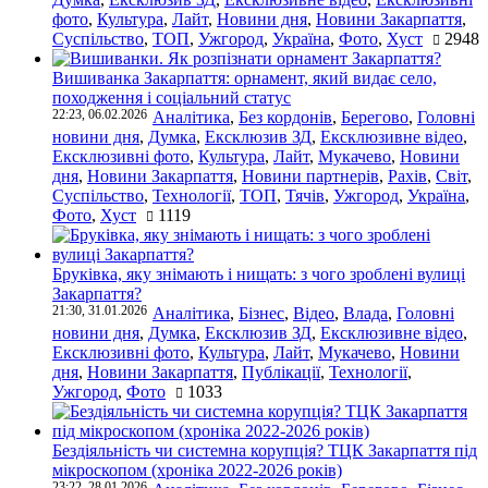
фото
,
Культура
,
Лайт
,
Новини дня
,
Новини Закарпаття
,
Суспільство
,
ТОП
,
Ужгород
,
Україна
,
Фото
,
Хуст
2948
Вишиванка Закарпаття: орнамент, який видає село,
походження і соціальний статус
22:23, 06.02.2026
Аналітика
,
Без кордонів
,
Берегово
,
Головні
новини дня
,
Думка
,
Ексклюзив ЗД
,
Ексклюзивне відео
,
Ексклюзивні фото
,
Культура
,
Лайт
,
Мукачево
,
Новини
дня
,
Новини Закарпаття
,
Новини партнерів
,
Рахів
,
Світ
,
Суспільство
,
Технології
,
ТОП
,
Тячів
,
Ужгород
,
Україна
,
Фото
,
Хуст
1119
Бруківка, яку знімають і нищать: з чого зроблені вулиці
Закарпаття?
21:30, 31.01.2026
Аналітика
,
Бізнес
,
Відео
,
Влада
,
Головні
новини дня
,
Думка
,
Ексклюзив ЗД
,
Ексклюзивне відео
,
Ексклюзивні фото
,
Культура
,
Лайт
,
Мукачево
,
Новини
дня
,
Новини Закарпаття
,
Публікації
,
Технології
,
Ужгород
,
Фото
1033
Бездіяльність чи системна корупція? ТЦК Закарпаття під
мікроскопом (хроніка 2022-2026 років)
23:22, 28.01.2026