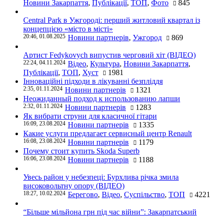
Новини Закарпаття
,
Публікації
,
ТОП
,
Фото
845
Central Park в Ужгороді: перший житловий квартал із
концепцією «місто в місті»
20:46, 01.08.2025
Новини партнерів
,
Ужгород
869
Артист Fedykovych випустив черговий хіт (ВІДЕО)
22:24, 04.11.2024
Відео
,
Культура
,
Новини Закарпаття
,
Публікації
,
ТОП
,
Хуст
1981
Інноваційні підходи в лікуванні безпліддя
2:35, 01.11.2024
Новини партнерів
1321
Неожиданный подход к использованию лапши
2:32, 01.11.2024
Новини партнерів
1283
Як вибрати струни для класичної гітари
16:09, 23.08.2024
Новини партнерів
1335
Какие услуги предлагает сервисный центр Renault
16:08, 23.08.2024
Новини партнерів
1179
Почему стоит купить Skoda Superb
16:06, 23.08.2024
Новини партнерів
1188
Увесь район у небезпеці: Бурхлива річка змила
високовольтну опору (ВІДЕО)
18:27, 10.02.2024
Берегово
,
Відео
,
Суспільство
,
ТОП
4221
“Більше мільйона грн під час війни”: Закарпатський