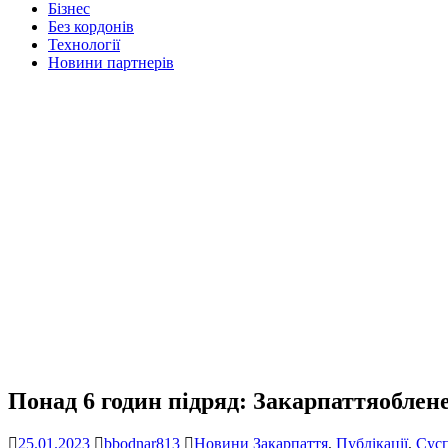
Бізнес
Без кордонів
Технології
Новини партнерів
Понад 6 годин підряд: Закарпаттяоблен
25.01.2023
bbodnar813
Новини Закарпаття
,
Публікації
,
Сусп