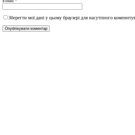
Email
*
Зберегти мої дані у цьому браузері для насутпного коменнту