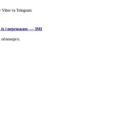
Viber та Telegram.
 їх і перехожим, — ЗМІ
в обленерго.