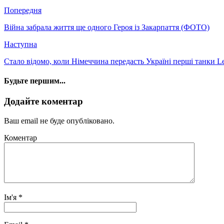
Попередня
Війна забрала життя ще одного Героя із Закарпаття (ФОТО)
Наступна
Стало відомо, коли Німеччина передасть Україні перші танки L
Будьте першим...
Додайте коментар
Ваш email не буде опубліковано.
Коментар
Ім'я
*