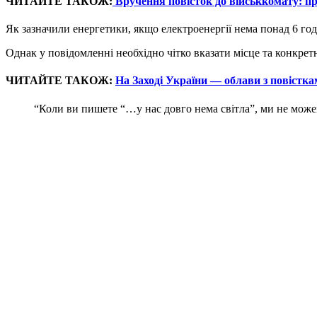
ЧИТАЙТЕ ТАКОЖ:
Вручення повісток до військкомату: п
Як зазначили енергетики, якщо електроенергії нема понад 6 год
Однак у повідомленні необхідно чітко вказати місце та конкрет
ЧИТАЙТЕ ТАКОЖ:
На Заході України — облави з повістка
“Коли ви пишете “…у нас довго нема світла”, ми не можемо 