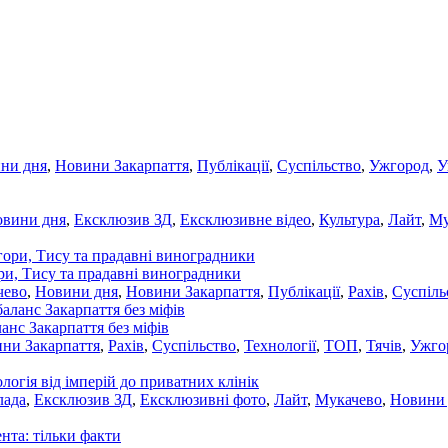
ни дня
,
Новини Закарпаття
,
Публікації
,
Суспільство
,
Ужгород
,
У
овини дня
,
Ексклюзив ЗД
,
Ексклюзивне відео
,
Культура
,
Лайт
,
Му
ори, Тису та прадавні виноградники
чево
,
Новини дня
,
Новини Закарпаття
,
Публікації
,
Рахів
,
Суспіль
ланс Закарпаття без міфів
ни Закарпаття
,
Рахів
,
Суспільство
,
Технології
,
ТОП
,
Тячів
,
Ужго
ологія від імперій до приватних клінік
лада
,
Ексклюзив ЗД
,
Ексклюзивні фото
,
Лайт
,
Мукачево
,
Новини
нта: тільки факти