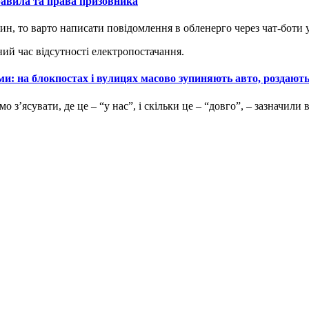
равила та права призовника
ин, то варто написати повідомлення в обленерго через чат-боти у 
ний час відсутності електропостачання.
ми: на блокпостах і вулицях масово зупиняють авто, роздають
з’ясувати, де це – “у нас”, і скільки це – “довго”, – зазначили 