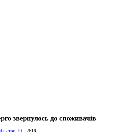
ерго звернулось до споживачів
ільство
0
2616