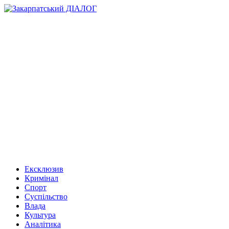
Ексклюзив
Кримінал
Спорт
Суспільство
Влада
Культура
Аналітика