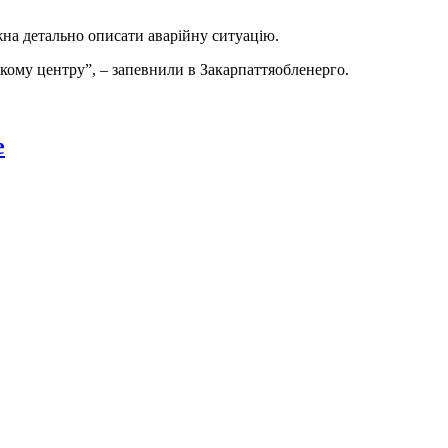
жна детально описати аварійну ситуацію.
кому центру”, – запевнили в Закарпаттяобленерго.
e