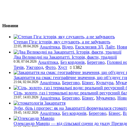
Новини
Степан Гіга: історія, яку слухають, а не забувають
22:05, 09.04.2026
Аналітика
,
Відео
,
Ексклюзив ЗД
,
Лайт
,
Нови
Два Великодні на Закарпатті. Історія, факти, традиції
0:38, 07.04.2026
Аналітика
,
Без кордонів
,
Берегово
,
Головні н
Тячів
,
Ужгород
,
Фото
,
Хуст
1382
Закарпаття на смак: географічне значення, що об’єднує г
21:04, 02.04.2026
Аналітика
,
Берегово
,
Бізнес
,
Культура
,
Мука
Сіль, золото, газ і термальні води: реальний ресурсний ба
23:07, 14.03.2026
Аналітика
,
Берегово
,
Бізнес
,
Мукачево
,
Нови
Зуби, біль і прогрес: як на Закарпатті формувалася стомат
19:45, 14.02.2026
Аналітика
,
Без кордонів
,
Берегово
,
Бізнес
,
В
Олександр Мавріц — від сільської сцени до указу Президе