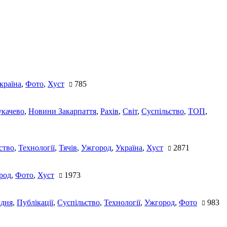
країна
,
Фото
,
Хуст
785
качево
,
Новини Закарпаття
,
Рахів
,
Світ
,
Суспільство
,
ТОП
,
ство
,
Технології
,
Тячів
,
Ужгород
,
Україна
,
Хуст
2871
род
,
Фото
,
Хуст
1973
 дня
,
Публікації
,
Суспільство
,
Технології
,
Ужгород
,
Фото
983