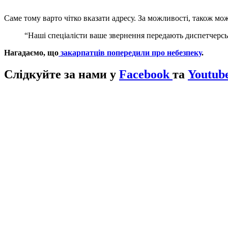
Саме тому варто чітко вказати адресу. За можливості, також мо
“Наші спеціалісти ваше звернення передають диспетчерсь
Нагадаємо, що
закарпатців попередили про небезпеку
.
Слідкуйте за нами у
Facebook
та
Youtub