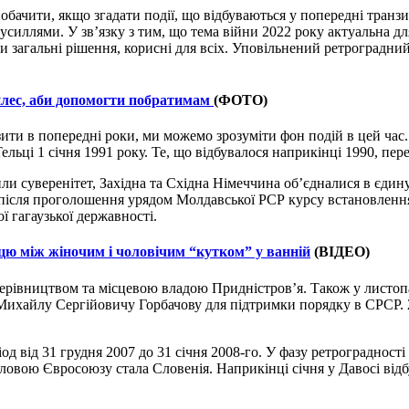
обачити, якщо згадати події, що відбуваються у попередні транз
силлями. У зв’язку з тим, що тема війни 2022 року актуальна для
и загальні рішення, корисні для всіх. Уповільнений ретроградн
оплес, аби допомогти побратимам
(ФОТО)
ити в попередні роки, ми можемо зрозуміти фон подій в цей час.
ельці 1 січня 1991 року. Те, що відбувалося наприкінці 1990, пе
ли суверенітет, Західна та Східна Німеччина об’єдналися в єди
 після проголошення урядом Молдавської РСР курсу встановлення
ї гагаузької державності.
ицю між жіночим і чоловічим “кутком” у ванній
(ВІДЕО)
керівництвом та місцевою владою Придністров’я. Також у листоп
Михайлу Сергійовичу Горбачову для підтримки порядку в СРСР. 2
 від 31 грудня 2007 до 31 січня 2008-го. У фазу ретроградності 
оловою Євросоюзу стала Словенія. Наприкінці січня у Давосі від