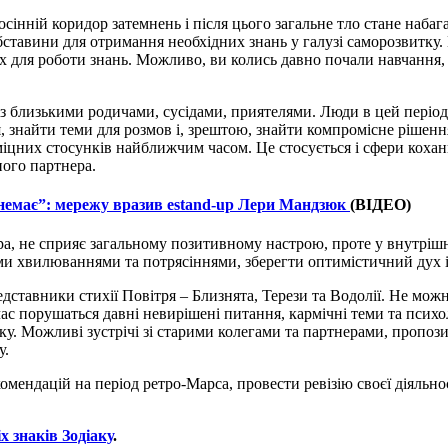
сінній коридор затемнень і після цього загальне тло стане набаг
тавини для отримання необхідних знань у галузі саморозвитку. В
х для роботи знань. Можливо, ви колись давно почали навчання, 
 близькими родичами, сусідами, приятелями. Люди в цей період с
 знайти теми для розмов і, зрештою, знайти компромісне рішення
міцних стосунків найближчим часом. Це стосується і сфери кохан
ного партнера.
 немає”: мережу вразив еstand-up Лери Мандзюк
(ВІДЕО)
ора, не сприяє загальному позитивному настрою, проте у внутріш
ми хвилюваннями та потрясіннями, зберегти оптимістичний дух і
ставники стихії Повітря – Близнята, Терези та Водолії. Не можна
час порушаться давні невирішені питання, кармічні теми та псих
оку. Можливі зустрічі зі старими колегами та партнерами, пропоз
у.
мендацій на період ретро-Марса, провести ревізію своєї діяльнос
х знаків Зодіаку
.