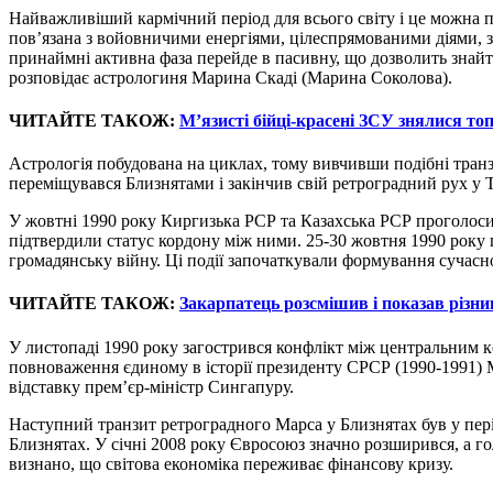
Найважливіший кармічний період для всього світу і це можна п
пов’язана з войовничими енергіями, цілеспрямованими діями, зу
принаймні активна фаза перейде в пасивну, що дозволить знайт
розповідає астрологиня Марина Скаді (Марина Соколова).
ЧИТАЙТЕ ТАКОЖ:
М’язисті бійці-красені ЗСУ знялися т
Астрологія побудована на циклах, тому вивчивши подібні транз
переміщувався Близнятами і закінчив свій ретроградний рух у Т
У жовтні 1990 року Киргизька РСР та Казахська РСР проголоси
підтвердили статус кордону між ними. 25-30 жовтня 1990 року
громадянську війну. Ці події започаткували формування сучасно
ЧИТАЙТЕ ТАКОЖ:
Закарпатець розсмішив і показав різн
У листопаді 1990 року загострився конфлікт між центральним 
повноваження єдиному в історії президенту СРСР (1990-1991) 
відставку прем’єр-міністр Сингапуру.
Наступний транзит ретроградного Марса у Близнятах був у період
Близнятах. У січні 2008 року Євросоюз значно розширився, а г
визнано, що світова економіка переживає фінансову кризу.