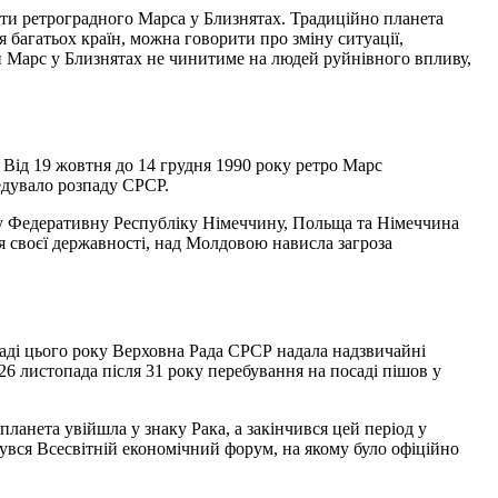
ити ретроградного Марса у Близнятах. Традиційно планета
 багатьох країн, можна говорити про зміну ситуації,
ий Марс у Близнятах не чинитиме на людей руйнівного впливу,
 Від 19 жовтня до 14 грудня 1990 року ретро Марс
редувало розпаду СРСР.
ну Федеративну Республіку Німеччину, Польща та Німеччина
 своєї державності, над Молдовою нависла загроза
аді цього року Верховна Рада СРСР надала надзвичайні
6 листопада після 31 року перебування на посаді пішов у
планета увійшла у знаку Рака, а закінчився цей період у
бувся Всесвітній економічний форум, на якому було офіційно