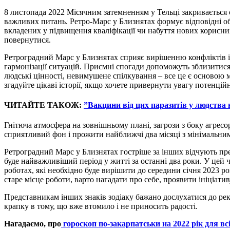
8 листопада 2022 Місячним затемненням у Тельці закривається о
важливих питань. Ретро-Марс у Близнятах формує відповідні обс
вкладених у підвищення кваліфікації чи набуття нових корисни
повернутися.
Ретроградний Марс у Близнятах сприяє вирішенню конфліктів із
гармонізації ситуацій. Приємні спогади допоможуть зблизитися,
людські цінності, невимушене спілкування – все це є основою 
згадуйте цікаві історії, якщо хочете привернути увагу потенцій
ЧИТАЙТЕ ТАКОЖ:
”Вакцини від цих паразитів у людства
Гнітюча атмосфера на зовнішньому плані, загрози з боку агрес
сприятливий фон і прожити найближчі два місяці з мінімальни
Ретроградний Марс у Близнятах гостріше за інших відчують пред
буде найважливіший період у житті за останні два роки. У цей 
роботах, які необхідно буде вирішити до середини січня 2023 р
старе місце роботи, варто нагадати про себе, проявити ініціатив
Представникам інших знаків зодіаку бажано дослухатися до реко
крапку в тому, що вже втомило і не приносить радості.
Нагадаємо, про
гороскоп по-закарпатськи на 2022 рік для всі