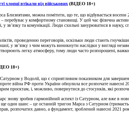
ті хлопці втікали від військових
(ВІДЕО 18+)
а Близнятами, можна помітити, що те, що відбувається восени 20
 – перебуває у комфортному становищі. У цей час фізична активн
, у зв’язку та комунікації. Люди схильні занурюватися в науку, 
іктів, проведенню переговорів, оскільки люди стають гнучкішим
іншої, у зв’язку з чим можуть виникнути наслідки у вигляді незав
створюють легку атмосферу, тому люди часто розпорошені, важко
ДЕО 18+)
атурном у Водолії, що є сприятливим показником для завершення
проте війна РФ проти України обнулила все розпочате навесні 202
тарим проєктам, і, можливо, повернутися до стосунків, які розпо
Марс знову зробив гармонійний аспект із Сатурном, але вже в нов
 ще один шанс – це останній тригон Марса з Сатурном (тримаєть
прав, розпочатих давно, а фундамент, зроблений навесні 2021 рок