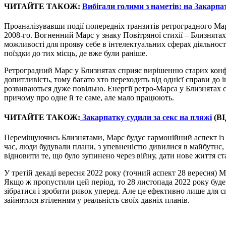
ЧИТАЙТЕ ТАКОЖ:
Вибігали голими з наметів: на Закарпат
Проаналізувавши події попередніх транзитів ретроградного Марс
2008-го. Вогненний Марс у знаку Повітряної стихії – Близнятах
можливості для прояву себе в інтелектуальних сферах діяльності
поїздки до тих місць, де вже були раніше.
Ретроградний Марс у Близнятах сприяє вирішенню старих конфл
допитливість, тому багато хто переходить від однієї справи до 
розвиваються дуже повільно. Енергії ретро-Марса у Близнятах 
причому про одне й те саме, але мало працюють.
ЧИТАЙТЕ ТАКОЖ:
Закарпатку судили за секс на пляжі
(ВІ
Переміщуючись Близнятами, Марс будує гармонійний аспект із С
час, люди будували плани, з упевненістю дивилися в майбутнє, 
відновити те, що було зупинено через війну, дати нове життя с
У третій декаді вересня 2022 року (точний аспект 28 вересня) 
Якщо ж пропустили цей період, то 28 листопада 2022 року буде
зібратися і зробити ривок уперед. Але це ефективно лише для с
зайнятися втіленням у реальність своїх давніх планів.