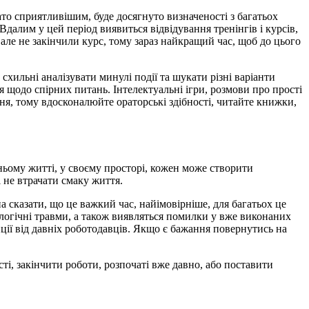
ато сприятливішим, буде досягнуто визначеності з багатьох
далим у цей період виявиться відвідування тренінгів і курсів,
але не закінчили курс, тому зараз найкращий час, щоб до цього
хильні аналізувати минулі події та шукати різні варіанти
 щодо спірних питань. Інтелектуальні ігри, розмови про прості
ня, тому вдосконалюйте ораторські здібності, читайте книжки,
ньому житті, у своєму просторі, кожен може створити
 не втрачати смаку життя.
 сказати, що це важкий час, найімовірніше, для багатьох це
ологічні травми, а також виявляться помилки у вже виконаних
иції від давніх роботодавців. Якщо є бажання повернутись на
ті, закінчити роботи, розпочаті вже давно, або поставити