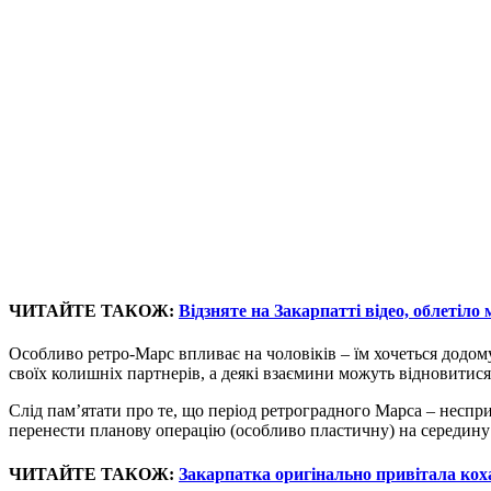
ЧИТАЙТЕ ТАКОЖ:
Відзняте на Закарпатті відео, облетіло
Особливо ретро-Марс впливає на чоловіків – їм хочеться додом
своїх колишніх партнерів, а деякі взаємини можуть відновитися
Слід пам’ятати про те, що період ретроградного Марса – неспри
перенести планову операцію (особливо пластичну) на середину с
ЧИТАЙТЕ ТАКОЖ:
Закарпатка оригінально привітала кох