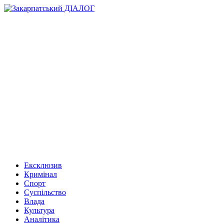
Ексклюзив
Кримінал
Спорт
Суспільство
Влада
Культура
Аналітика