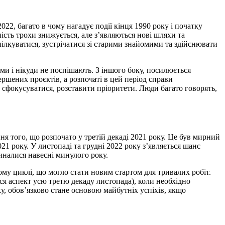
22, багато в чому нагадує події кінця 1990 року і початку
ість трохи знижується, але з’являються нові шляхи та
спілкуватися, зустрічатися зі старими знайомими та здійснювати
и і нікуди не поспішають. З іншого боку, посилюється
ершених проєктів, а розпочаті в цей період справи
 сфокусуватися, розставити пріоритети. Люди багато говорять,
 того, що розпочато у третій декаді 2021 року. Це був мирний
1 року. У листопаді та грудні 2022 року з’являється шанс
чиналися навесні минулого року.
ому циклі, що могло стати новим стартом для тривалих робіт.
ся аспект усю третю декаду листопада), коли необхідно
у, обов’язково стане основою майбутніх успіхів, якщо