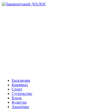
Ексклюзив
Кримінал
Спорт
Суспільство
Влада
Культура
Аналітика