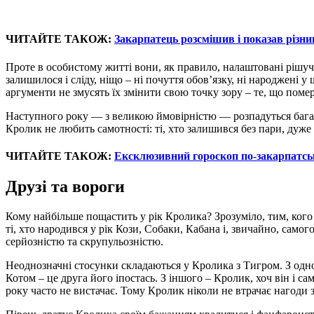
ЧИТАЙТЕ ТАКОЖ:
Закарпатець розсмішив і показав різн
Проте в особистому житті вони, як правило, налаштовані рішуче
залишилося і сліду, ніщо – ні почуття обов’язку, ні народжені 
аргументи не змусять їх змінити свою точку зору – те, що поме
Наступного року — з великою ймовірністю — розпадуться багато
Кролик не любить самотності: ті, хто залишився без пари, дуж
ЧИТАЙТЕ ТАКОЖ:
Ексклюзивний гороскоп по-закарпатськи
Друзі та вороги
Кому найбільше пощастить у рік Кролика? Зрозуміло, тим, кого
ті, хто народився у рік Кози, Собаки, Кабана і, звичайно, самог
серйозністю та скрупульозністю.
Неоднозначні стосунки складаються у Кролика з Тигром. З одног
Котом – це друга його іпостась. З іншого – Кролик, хоч він і са
року часто не вистачає. Тому Кролик ніколи не втрачає нагоди 