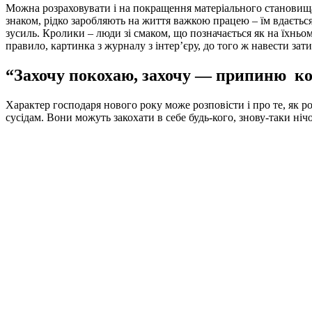
Можна розраховувати і на покращення матеріального становища:
знаком, рідко заробляють на життя важкою працею – їм вдається 
зусиль. Кролики – люди зі смаком, що позначається як на їхньо
правило, картинка з журналу з інтер’єру, до того ж навести зат
“Захочу покохаю, захочу — припиню ко
Характер господаря нового року може розповісти і про те, як р
сусідам. Вони можуть закохати в себе будь-кого, знову-таки ні