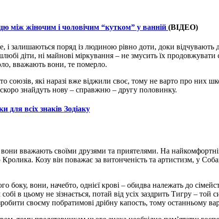
ицю між жіночим і чоловічим “кутком” у ванній
(ВІДЕО)
, і залишаються поряд із людиною рівно доти, доки відчувають д
у шлюбі діти, ні майнові міркування – не змусить їх продовжувати 
рло, вважають вони, те померло.
 союзів, які наразі вже віджили своє, тому не варто про них шко
е скоро знайдуть нову – справжню – другу половинку.
 для всіх знаків Зодіаку
 вони вважають своїми друзями та приятелями. На найкомфортніші
о Кролика. Козу він поважає за витонченість та артистизм, у Соба
о боку, вони, начебто, однієї крові – обидва належать до сімей
м собі в цьому не зізнається, потай від усіх заздрить Тигру – той
зробити своєму побратимові дрібну капость, тому останньому варт