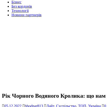
Бізнес
Без кордонів
Технології
Новини партнерів
Рік Чорного Водяного Кролика: що нам 
05.12.2022
bbodnar813
Лайт
,
Суспільство
,
ТОП
,
Україна
0