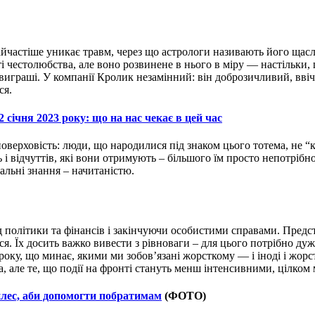
найчастіше уникає травм, через що астрологи називають його щас
 честолюбства, але воно розвинене в нього в міру — настільки, щ
виграші. У компанії Кролик незамінний: він доброзичливий, ввіч
ся.
 січня 2023 року: що на нас чекає в цей час
верховість: люди, що народилися під знаком цього тотема, не “ко
ь і відчуттів, які вони отримують – більшого їм просто непотріб
альні знання – начитаністю.
 політики та фінансів і закінчуючи особистими справами. Предс
ося. Їх досить важко вивести з рівноваги – для цього потрібно ду
року, що минає, якими ми зобов’язані жорсткому — і іноді і жо
а, але те, що події на фронті стануть менш інтенсивними, цілком
плес, аби допомогти побратимам
(ФОТО)