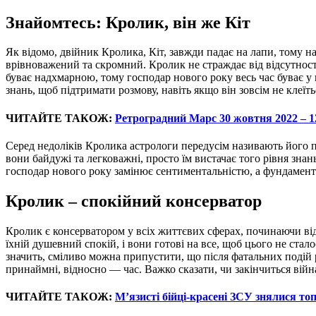
Знайомтесь: Кролик, він же Кіт
Як відомо, двійник Кролика, Кіт, завжди падає на лапи, тому 
врівноважений та скромний. Кролик не страждає від відсутності
буває надхмарною, тому господар нового року весь час буває у 
знань, щоб підтримати розмову, навіть якщо він зовсім не клеїть
ЧИТАЙТЕ ТАКОЖ:
Ретроградний Марс 30 жовтня 2022 – 12
Серед недоліків Кролика астрологи передусім називають його по
вони байдужі та легковажні, просто їм вистачає того рівня знан
господар нового року замінює сентиментальністю, а фундамент
Кролик – спокійний консерватор
Кролик є консерватором у всіх життєвих сферах, починаючи від
їхній душевний спокій, і вони готові на все, щоб цього не стал
значить, сміливо можна припустити, що після фатальних подій 
принаймні, відносно — час. Важко сказати, чи закінчиться війн
ЧИТАЙТЕ ТАКОЖ:
М’язисті бійці-красені ЗСУ знялися то