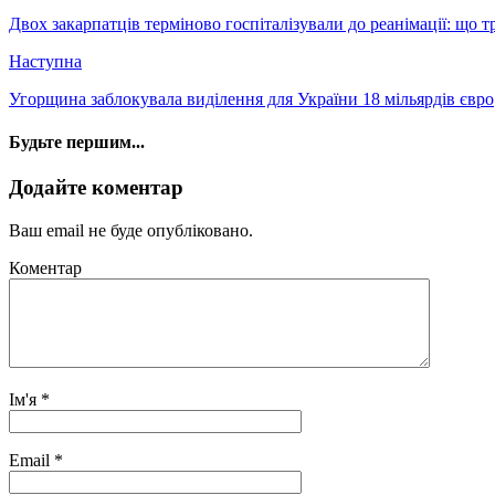
Двох закарпатців терміново госпіталізували до реанімації: що
Наступна
Угорщина заблокувала виділення для України 18 мільярдів євро
Будьте першим...
Додайте коментар
Ваш email не буде опубліковано.
Коментар
Ім'я
*
Email
*