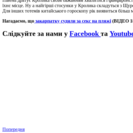
Півень дратує Кролика своїм бажанням хвалитися і фанфаронств
їхнє місце. Ну а найгірші стосунки у Кролика складуться з Щур
Для інших тотемів китайського гороскопу рік виявиться більш м
Нагадаємо, що
закарпатку судили за секс на пляжі
(ВІДЕО 18
Слідкуйте за нами у
Facebook
та
Youtub
Попередня