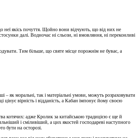
о неї якісь почуття. Щойно вони відчують, що від них не
стосунки далі. Водночас ні сльози, ні вмовляння, ні переконливі
дувати. Тим більше, що святе місце порожнім не буває, а
 – як моральні, так і матеріальні умови, можуть розраховувати
ці цінує вірність і відданість, а Кабан імпонує йому своєю
ства котячих: адже Кролик за китайською традицією є ще й
 сильніший і сміливіший, а цих якостей господареві наступного
о бути на осторозі.