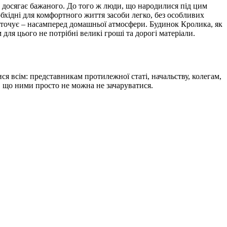
 досягає бажаного. До того ж люди, що народилися під цим
обхідні для комфортного життя засоби легко, без особливих
х оточує – насамперед домашньої атмосфери. Будинок Кролика, як
для цього не потрібні великі гроші та дорогі матеріали.
ся всім: представникам протилежної статі, начальству, колегам,
и, що ними просто не можна не зачаруватися.