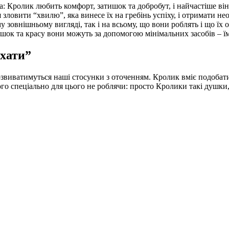
 Кролик любить комфорт, затишок та добробут, і найчастіше він
зловити “хвилю”, яка винесе їх на гребінь успіху, і отримати не
му зовнішньому вигляді, так і на всьому, що вони роблять і що ї
ишок та красу вони можуть за допомогою мінімальних засобів – їм 
хати”
озвиватимуться наші стосунки з оточенням. Кролик вміє подобати
чого спеціально для цього не роблячи: просто Кролики такі душк