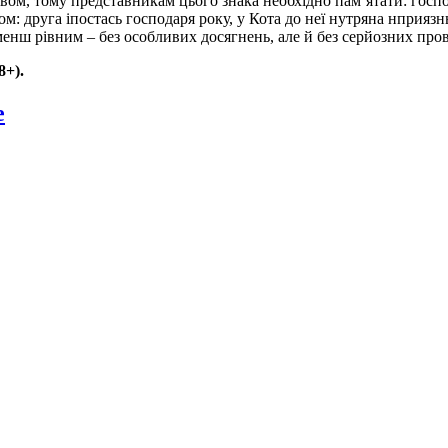
ом, тому представникам цього знака необхідно пам’ятати: господ
ом: друга іпостась господаря року, у Кота до неї нутряна нприязн
енш рівним – без особливих досягнень, але й без серйозних пров
+).
e