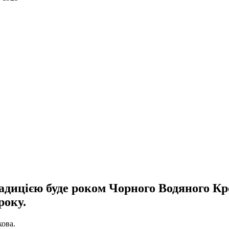
адицією буде роком Чорного Водяного Кро
року.
кова.