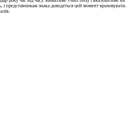
ар року час від часу збиватиме з них пиху і вказуватиме на
ь, і представникам знака доведеться цей момент враховувати.
алів.