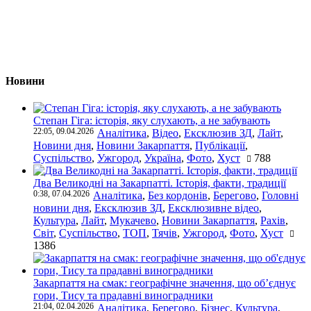
Новини
Степан Гіга: історія, яку слухають, а не забувають
22:05, 09.04.2026
Аналітика
,
Відео
,
Ексклюзив ЗД
,
Лайт
,
Новини дня
,
Новини Закарпаття
,
Публікації
,
Суспільство
,
Ужгород
,
Україна
,
Фото
,
Хуст
788
Два Великодні на Закарпатті. Історія, факти, традиції
0:38, 07.04.2026
Аналітика
,
Без кордонів
,
Берегово
,
Головні
новини дня
,
Ексклюзив ЗД
,
Ексклюзивне відео
,
Культура
,
Лайт
,
Мукачево
,
Новини Закарпаття
,
Рахів
,
Світ
,
Суспільство
,
ТОП
,
Тячів
,
Ужгород
,
Фото
,
Хуст
1386
Закарпаття на смак: географічне значення, що об’єднує
гори, Тису та прадавні виноградники
21:04, 02.04.2026
Аналітика
,
Берегово
,
Бізнес
,
Культура
,