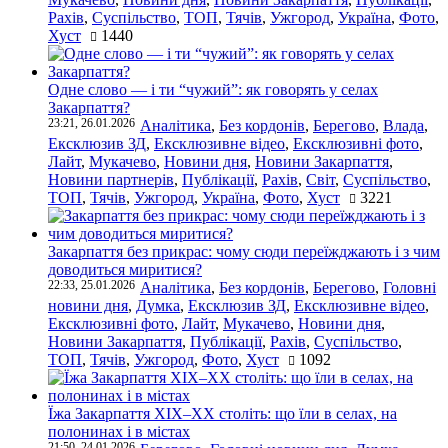
Рахів
,
Суспільство
,
ТОП
,
Тячів
,
Ужгород
,
Україна
,
Фото
,
Хуст
1440
Одне слово — і ти “чужий”: як говорять у селах
Закарпаття?
23:21, 26.01.2026
Аналітика
,
Без кордонів
,
Берегово
,
Влада
,
Ексклюзив ЗД
,
Ексклюзивне відео
,
Ексклюзивні фото
,
Лайт
,
Мукачево
,
Новини дня
,
Новини Закарпаття
,
Новини партнерів
,
Публікації
,
Рахів
,
Світ
,
Суспільство
,
ТОП
,
Тячів
,
Ужгород
,
Україна
,
Фото
,
Хуст
3221
Закарпаття без прикрас: чому сюди переїжджають і з чим
доводиться миритися?
22:33, 25.01.2026
Аналітика
,
Без кордонів
,
Берегово
,
Головні
новини дня
,
Думка
,
Ексклюзив ЗД
,
Ексклюзивне відео
,
Ексклюзивні фото
,
Лайт
,
Мукачево
,
Новини дня
,
Новини Закарпаття
,
Публікації
,
Рахів
,
Суспільство
,
ТОП
,
Тячів
,
Ужгород
,
Фото
,
Хуст
1092
Їжа Закарпаття ХІХ–ХХ століть: що їли в селах, на
полонинах і в містах
21:50, 24.01.2026