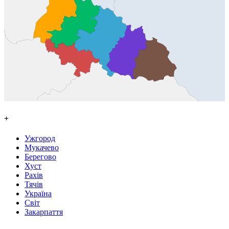
+
Ужгород
Мукачево
Берегово
Хуст
Рахів
Тячів
Україна
Світ
Закарпаття