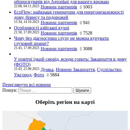
обприскувачів від Agroplast для вашого врожаю
22:08, 04.11.2023
Новини партнерів
1003
EcoFlow: найкращі генератори для енергонезалежності
дому, бізнесу та подорожей
15:34, 14.10.2023
Новини партнерів
941
Особливості азійської кухні
21:50, 17.09.2023
Новини партнерів
7528
Чому без діагностики слуху не можна купувати
слуховий апарат?
21:45, 17.09.2023
Новини партнерів
3088
У повітрі їдкий сморід, всюди горить: Закарпаття в диму
(ФОТО)
21:43, 21.06.2023
Думка
,
Новини Закарпаття
,
Суспільство
,
Ужгород
,
Фото
5884
Переглянути всі новини
Пошук:
Оберіть регіон на карті