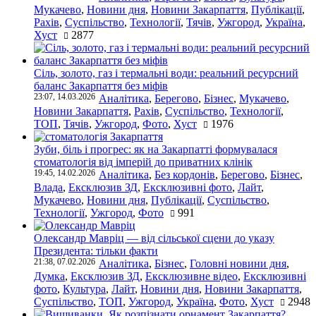
Мукачево
,
Новини дня
,
Новини Закарпаття
,
Публікації
,
Рахів
,
Суспільство
,
Технології
,
Тячів
,
Ужгород
,
Україна
,
Хуст
2877
Сіль, золото, газ і термальні води: реальний ресурсний
баланс Закарпаття без міфів
23:07, 14.03.2026
Аналітика
,
Берегово
,
Бізнес
,
Мукачево
,
Новини Закарпаття
,
Рахів
,
Суспільство
,
Технології
,
ТОП
,
Тячів
,
Ужгород
,
Фото
,
Хуст
1976
Зуби, біль і прогрес: як на Закарпатті формувалася
стоматологія від імперій до приватних клінік
19:45, 14.02.2026
Аналітика
,
Без кордонів
,
Берегово
,
Бізнес
,
Влада
,
Ексклюзив ЗД
,
Ексклюзивні фото
,
Лайт
,
Мукачево
,
Новини дня
,
Публікації
,
Суспільство
,
Технології
,
Ужгород
,
Фото
991
Олександр Мавріц — від сільської сцени до указу
Президента: тільки факти
21:38, 07.02.2026
Аналітика
,
Бізнес
,
Головні новини дня
,
Думка
,
Ексклюзив ЗД
,
Ексклюзивне відео
,
Ексклюзивні
фото
,
Культура
,
Лайт
,
Новини дня
,
Новини Закарпаття
,
Суспільство
,
ТОП
,
Ужгород
,
Україна
,
Фото
,
Хуст
2948