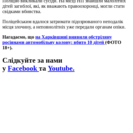
Поліцію викликали сусіди. На місці НП знайшли малолітніх
дітей загиблої, які, як вважають правоохоронці, могли стати
свідками вбивства.
Поліцейським вдалося затримати підозрюваного неподалік
місця злочину, а неповнолітніх уже передали органам опіки.
Нагадаємо, що
на Харківщині виявили обстріляну
росіянами автомобільну колону: вбито 10 дітей
(ФОТО
18+).
Слідкуйте за нами
у
Facebook
та
Youtube.