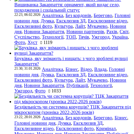
Вишиванка Закарпаття: орнамент, який видає село,
походження і соціальний статус
22:23, 06.02.2026
Аналітика
,
Без кордонів
,
Берегово
,
Головні
новини дня
,
Думка
,
Ексклюзив ЗД
,
Ексклюзивне відео
,
Ексклюзивні фото
,
Культура
,
Лайт
,
Мукачево
,
Новини
дня
,
Новини Закарпаття
,
Новини партнерів
,
Рахів
,
Світ
,
Суспільство
,
Технології
,
ТОП
,
Тячів
,
Ужгород
,
Україна
,
Фото
,
Хуст
1119
Бруківка, яку знімають і нищать: з чого зроблені вулиці
Закарпаття?
21:30, 31.01.2026
Аналітика
,
Бізнес
,
Відео
,
Влада
,
Головні
новини дня
,
Думка
,
Ексклюзив ЗД
,
Ексклюзивне відео
,
Ексклюзивні фото
,
Культура
,
Лайт
,
Мукачево
,
Новини
дня
,
Новини Закарпаття
,
Публікації
,
Технології
,
Ужгород
,
Фото
1033
Бездіяльність чи системна корупція? ТЦК Закарпаття під
мікроскопом (хроніка 2022-2026 років)
23:22, 28.01.2026
Аналітика
,
Без кордонів
,
Берегово
,
Бізнес
,
Головні новини дня
,
Думка
,
Ексклюзив ЗД
,
Ексклюзивне відео
,
Ексклюзивні фото
,
Кримінал
,
Мукачево
,
Новини дня
,
Новини Закарпаття
,
Публікації
,