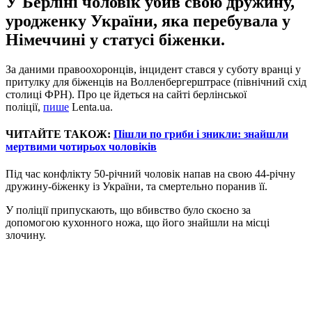
У Берліні чоловік убив свою дружину,
уродженку України, яка перебувала у
Німеччині у статусі біженки.
За даними правоохоронців, інцидент стався у суботу вранці у
притулку для біженців на Волленбергерштрасе (північний схід
столиці ФРН). Про це йдеться на сайті берлінської
поліції,
пише
Lenta.ua.
ЧИТАЙТЕ ТАКОЖ:
Пішли по гриби і зникли: знайшли
мертвими чотирьох чоловіків
Під час конфлікту 50-річний чоловік напав на свою 44-річну
дружину-біженку із України, та смертельно поранив її.
У поліції припускають, що вбивство було скоєно за
допомогою кухонного ножа, що його знайшли на місці
злочину.