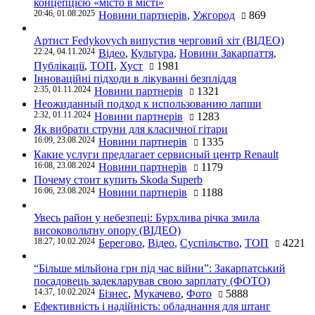
концепцією «місто в місті»
20:46, 01.08.2025
Новини партнерів
,
Ужгород
869
Артист Fedykovych випустив черговий хіт (ВІДЕО)
22:24, 04.11.2024
Відео
,
Культура
,
Новини Закарпаття
,
Публікації
,
ТОП
,
Хуст
1981
Інноваційні підходи в лікуванні безпліддя
2:35, 01.11.2024
Новини партнерів
1321
Неожиданный подход к использованию лапши
2:32, 01.11.2024
Новини партнерів
1283
Як вибрати струни для класичної гітари
16:09, 23.08.2024
Новини партнерів
1335
Какие услуги предлагает сервисный центр Renault
16:08, 23.08.2024
Новини партнерів
1179
Почему стоит купить Skoda Superb
16:06, 23.08.2024
Новини партнерів
1188
Увесь район у небезпеці: Бурхлива річка змила
високовольтну опору (ВІДЕО)
18:27, 10.02.2024
Берегово
,
Відео
,
Суспільство
,
ТОП
4221
“Більше мільйона грн під час війни”: Закарпатський
посадовець задекларував свою зарплату (ФОТО)
14:37, 10.02.2024
Бізнес
,
Мукачево
,
Фото
5888
Ефективність і надійність: обладнання для штанг