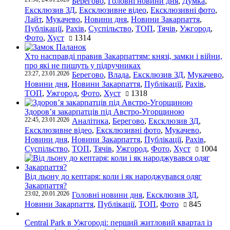
Берегово
,
Головні новини дня
,
Думка
,
Ексклюзив ЗД
,
Ексклюзивне відео
,
Ексклюзивні фото
,
Лайт
,
Мукачево
,
Новини дня
,
Новини Закарпаття
,
Публікації
,
Рахів
,
Суспільство
,
ТОП
,
Тячів
,
Ужгород
,
Фото
,
Хуст
1314
Хто насправді правив Закарпаттям: князі, замки і війни,
про які не пишуть у підручниках
23:27, 23.01.2026
Берегово
,
Влада
,
Ексклюзив ЗД
,
Мукачево
,
Новини дня
,
Новини Закарпаття
,
Публікації
,
Рахів
,
ТОП
,
Ужгород
,
Фото
,
Хуст
1318
Здоров’я закарпатців під Австро-Угорщиною
22:45, 23.01.2026
Аналітика
,
Берегово
,
Ексклюзив ЗД
,
Ексклюзивне відео
,
Ексклюзивні фото
,
Мукачево
,
Новини дня
,
Новини Закарпаття
,
Публікації
,
Рахів
,
Суспільство
,
ТОП
,
Тячів
,
Ужгород
,
Фото
,
Хуст
1004
Від льону до кептаря: коли і як народжувався одяг
Закарпаття?
23:02, 20.01.2026
Головні новини дня
,
Ексклюзив ЗД
,
Новини Закарпаття
,
Публікації
,
ТОП
,
Фото
845
Central Park в Ужгороді: перший житловий квартал із