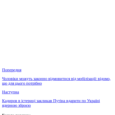
Попередня
Чоловіки можуть законно відмовитися від мобілізації: відомо,
що для цього потрібно
Наступна
Кадиров в істериці закликав Путіна вдарити по Україні
ядерною зброєю