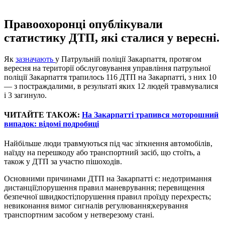
Правоохоронці опублікували
статистику ДТП, які сталися у вересні.
Як
зазначають
у Патрульній поліції Закарпаття, протягом
вересня на території обслуговування управління патрульної
поліції Закарпаття трапилось 116 ДТП на Закарпатті, з них 10
— з постраждалими, в результаті яких 12 людей травмувалися
і 3 загинуло.
ЧИТАЙТЕ ТАКОЖ:
На Закарпатті трапився моторошний
випадок: відомі подробиці
Найбільше люди травмуються під час зіткнення автомобілів,
наїзду на перешкоду або транспортний засіб, що стоїть, а
також у ДТП за участю пішоходів.
Основними причинами ДТП на Закарпатті є: недотримання
дистанції;порушення правил маневрування; перевищення
безпечної швидкості;порушення правил проїзду перехресть;
невиконання вимог сигналів регулювання;керування
транспортним засобом у нетверезому стані.