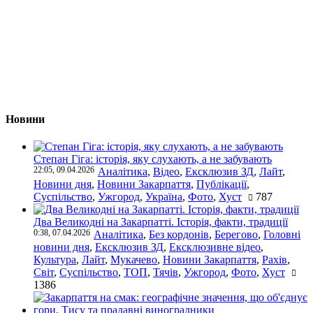
Новини
Степан Гіга: історія, яку слухають, а не забувають
22:05, 09.04.2026
Аналітика
,
Відео
,
Ексклюзив ЗД
,
Лайт
,
Новини дня
,
Новини Закарпаття
,
Публікації
,
Суспільство
,
Ужгород
,
Україна
,
Фото
,
Хуст
787
Два Великодні на Закарпатті. Історія, факти, традиції
0:38, 07.04.2026
Аналітика
,
Без кордонів
,
Берегово
,
Головні
новини дня
,
Ексклюзив ЗД
,
Ексклюзивне відео
,
Культура
,
Лайт
,
Мукачево
,
Новини Закарпаття
,
Рахів
,
Світ
,
Суспільство
,
ТОП
,
Тячів
,
Ужгород
,
Фото
,
Хуст
1386