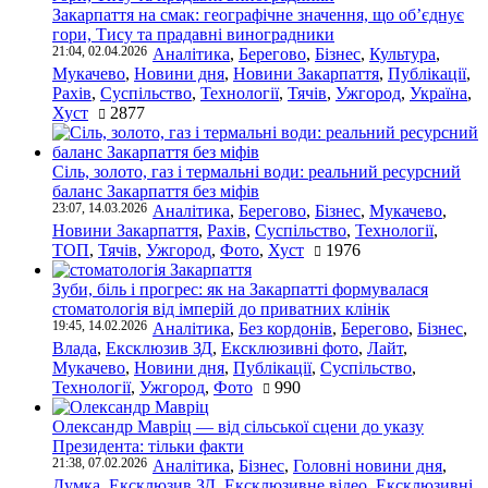
Закарпаття на смак: географічне значення, що об’єднує
гори, Тису та прадавні виноградники
21:04, 02.04.2026
Аналітика
,
Берегово
,
Бізнес
,
Культура
,
Мукачево
,
Новини дня
,
Новини Закарпаття
,
Публікації
,
Рахів
,
Суспільство
,
Технології
,
Тячів
,
Ужгород
,
Україна
,
Хуст
2877
Сіль, золото, газ і термальні води: реальний ресурсний
баланс Закарпаття без міфів
23:07, 14.03.2026
Аналітика
,
Берегово
,
Бізнес
,
Мукачево
,
Новини Закарпаття
,
Рахів
,
Суспільство
,
Технології
,
ТОП
,
Тячів
,
Ужгород
,
Фото
,
Хуст
1976
Зуби, біль і прогрес: як на Закарпатті формувалася
стоматологія від імперій до приватних клінік
19:45, 14.02.2026
Аналітика
,
Без кордонів
,
Берегово
,
Бізнес
,
Влада
,
Ексклюзив ЗД
,
Ексклюзивні фото
,
Лайт
,
Мукачево
,
Новини дня
,
Публікації
,
Суспільство
,
Технології
,
Ужгород
,
Фото
990
Олександр Мавріц — від сільської сцени до указу
Президента: тільки факти
21:38, 07.02.2026
Аналітика
,
Бізнес
,
Головні новини дня
,
Думка
,
Ексклюзив ЗД
,
Ексклюзивне відео
,
Ексклюзивні