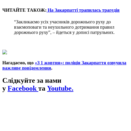
ЧИТАЙТЕ ТАКОЖ:
На Закарпатті трапилась трагедія
“Закликаємо усіх учасників дорожнього руху до
взаємоповаги та неухильного дотримання правил
дорожнього руху”, – йдеться у дописі патрульних.
Нагадаємо, що
«З 1 жовтня»: поліція Закарпаття озвучила
важливе повідомлення
.
Слідкуйте за нами
у
Facebook
та
Youtube.