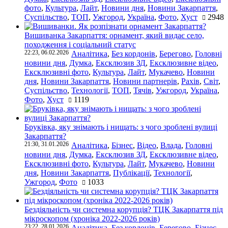
фото
,
Культура
,
Лайт
,
Новини дня
,
Новини Закарпаття
,
Суспільство
,
ТОП
,
Ужгород
,
Україна
,
Фото
,
Хуст
2948
Вишиванка Закарпаття: орнамент, який видає село,
походження і соціальний статус
22:23, 06.02.2026
Аналітика
,
Без кордонів
,
Берегово
,
Головні
новини дня
,
Думка
,
Ексклюзив ЗД
,
Ексклюзивне відео
,
Ексклюзивні фото
,
Культура
,
Лайт
,
Мукачево
,
Новини
дня
,
Новини Закарпаття
,
Новини партнерів
,
Рахів
,
Світ
,
Суспільство
,
Технології
,
ТОП
,
Тячів
,
Ужгород
,
Україна
,
Фото
,
Хуст
1119
Бруківка, яку знімають і нищать: з чого зроблені вулиці
Закарпаття?
21:30, 31.01.2026
Аналітика
,
Бізнес
,
Відео
,
Влада
,
Головні
новини дня
,
Думка
,
Ексклюзив ЗД
,
Ексклюзивне відео
,
Ексклюзивні фото
,
Культура
,
Лайт
,
Мукачево
,
Новини
дня
,
Новини Закарпаття
,
Публікації
,
Технології
,
Ужгород
,
Фото
1033
Бездіяльність чи системна корупція? ТЦК Закарпаття під
мікроскопом (хроніка 2022-2026 років)
23:22, 28.01.2026
Аналітика
,
Без кордонів
,
Берегово
,
Бізнес
,