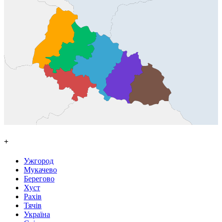
+
Ужгород
Мукачево
Берегово
Хуст
Рахів
Тячів
Україна