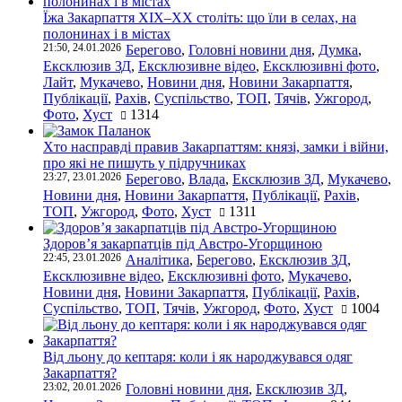
Їжа Закарпаття ХІХ–ХХ століть: що їли в селах, на
полонинах і в містах
21:50, 24.01.2026
Берегово
,
Головні новини дня
,
Думка
,
Ексклюзив ЗД
,
Ексклюзивне відео
,
Ексклюзивні фото
,
Лайт
,
Мукачево
,
Новини дня
,
Новини Закарпаття
,
Публікації
,
Рахів
,
Суспільство
,
ТОП
,
Тячів
,
Ужгород
,
Фото
,
Хуст
1314
Хто насправді правив Закарпаттям: князі, замки і війни,
про які не пишуть у підручниках
23:27, 23.01.2026
Берегово
,
Влада
,
Ексклюзив ЗД
,
Мукачево
,
Новини дня
,
Новини Закарпаття
,
Публікації
,
Рахів
,
ТОП
,
Ужгород
,
Фото
,
Хуст
1311
Здоров’я закарпатців під Австро-Угорщиною
22:45, 23.01.2026
Аналітика
,
Берегово
,
Ексклюзив ЗД
,
Ексклюзивне відео
,
Ексклюзивні фото
,
Мукачево
,
Новини дня
,
Новини Закарпаття
,
Публікації
,
Рахів
,
Суспільство
,
ТОП
,
Тячів
,
Ужгород
,
Фото
,
Хуст
1004
Від льону до кептаря: коли і як народжувався одяг
Закарпаття?
23:02, 20.01.2026
Головні новини дня
,
Ексклюзив ЗД
,