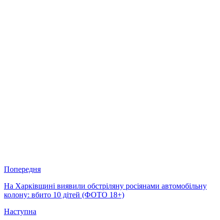
Попередня
На Харківщині виявили обстріляну росіянами автомобільну
колону: вбито 10 дітей (ФОТО 18+)
Наступна