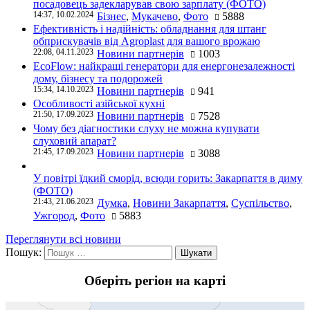
посадовець задекларував свою зарплату (ФОТО)
14:37, 10.02.2024
Бізнес
,
Мукачево
,
Фото
5888
Ефективність і надійність: обладнання для штанг
обприскувачів від Agroplast для вашого врожаю
22:08, 04.11.2023
Новини партнерів
1003
EcoFlow: найкращі генератори для енергонезалежності
дому, бізнесу та подорожей
15:34, 14.10.2023
Новини партнерів
941
Особливості азійської кухні
21:50, 17.09.2023
Новини партнерів
7528
Чому без діагностики слуху не можна купувати
слуховий апарат?
21:45, 17.09.2023
Новини партнерів
3088
У повітрі їдкий сморід, всюди горить: Закарпаття в диму
(ФОТО)
21:43, 21.06.2023
Думка
,
Новини Закарпаття
,
Суспільство
,
Ужгород
,
Фото
5883
Переглянути всі новини
Пошук:
Оберіть регіон на карті