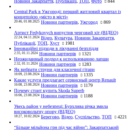
Новини Закарпаття
,
Публікації
,
ТОП
,
Фото
844
Central Park в Ужгороді: перший житловий квартал із
концепцією «місто в місті»
20:46, 01.08.2025
Новини партнерів
,
Ужгород
869
Артист Fedykovych випустив черговий хіт (ВІДЕО)
22:24, 04.11.2024
Відео
,
Культура
,
Новини Закарпаття
,
Публікації
,
ТОП
,
Хуст
1981
Інноваційні підходи в лікуванні безпліддя
2:35, 01.11.2024
Новини партнерів
1321
Неожиданный подход к использованию лапши
2:32, 01.11.2024
Новини партнерів
1283
Як вибрати струни для класичної гітари
16:09, 23.08.2024
Новини партнерів
1335
Какие услуги предлагает сервисный центр Renault
16:08, 23.08.2024
Новини партнерів
1179
Почему стоит купить Skoda Superb
16:06, 23.08.2024
Новини партнерів
1188
Увесь район у небезпеці: Бурхлива річка змила
високовольтну опору (ВІДЕО)
18:27, 10.02.2024
Берегово
,
Відео
,
Суспільство
,
ТОП
4221
“Більше мільйона грн під час війни”: Закарпатський