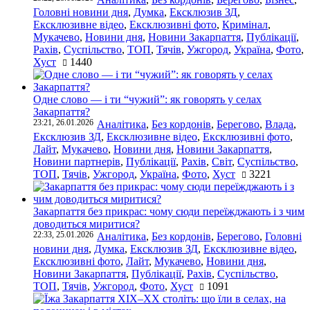
Головні новини дня
,
Думка
,
Ексклюзив ЗД
,
Ексклюзивне відео
,
Ексклюзивні фото
,
Кримінал
,
Мукачево
,
Новини дня
,
Новини Закарпаття
,
Публікації
,
Рахів
,
Суспільство
,
ТОП
,
Тячів
,
Ужгород
,
Україна
,
Фото
,
Хуст
1440
Одне слово — і ти “чужий”: як говорять у селах
Закарпаття?
23:21, 26.01.2026
Аналітика
,
Без кордонів
,
Берегово
,
Влада
,
Ексклюзив ЗД
,
Ексклюзивне відео
,
Ексклюзивні фото
,
Лайт
,
Мукачево
,
Новини дня
,
Новини Закарпаття
,
Новини партнерів
,
Публікації
,
Рахів
,
Світ
,
Суспільство
,
ТОП
,
Тячів
,
Ужгород
,
Україна
,
Фото
,
Хуст
3221
Закарпаття без прикрас: чому сюди переїжджають і з чим
доводиться миритися?
22:33, 25.01.2026
Аналітика
,
Без кордонів
,
Берегово
,
Головні
новини дня
,
Думка
,
Ексклюзив ЗД
,
Ексклюзивне відео
,
Ексклюзивні фото
,
Лайт
,
Мукачево
,
Новини дня
,
Новини Закарпаття
,
Публікації
,
Рахів
,
Суспільство
,
ТОП
,
Тячів
,
Ужгород
,
Фото
,
Хуст
1091