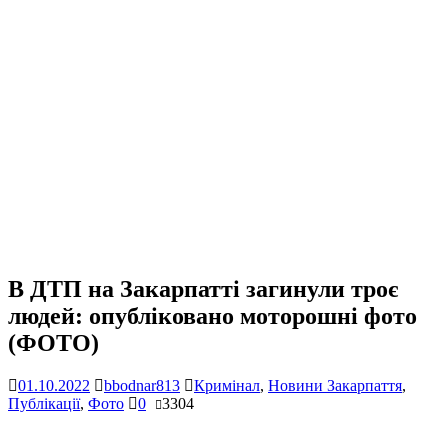
В ДТП на Закарпатті загинули троє
людей: опубліковано моторошні фото
(ФОТО)
01.10.2022
bbodnar813
Кримінал
,
Новини Закарпаття
,
Публікації
,
Фото
0
3304