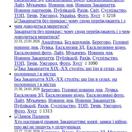
Лайт
,
Мукачево
,
Новини дня
,
Новини Закарпаття
,
Новини партнерів
,
Публікації
,
Рахів
,
Світ
,
Суспільство
,
ТОП
,
Тячів
,
Ужгород
,
Україна
,
Фото
,
Хуст
3218
Закарпаття без прикрас: чому сюди переїжджають і з чим
доводиться миритися?
22:33, 25.01.2026
Аналітика
,
Без кордонів
,
Берегово
,
Головні
новини дня
,
Думка
,
Ексклюзив ЗД
,
Ексклюзивне відео
,
Ексклюзивні фото
,
Лайт
,
Мукачево
,
Новини дня
,
Новини Закарпаття
,
Публікації
,
Рахів
,
Суспільство
,
ТОП
,
Тячів
,
Ужгород
,
Фото
,
Хуст
1090
Їжа Закарпаття ХІХ–ХХ століть: що їли в селах, на
полонинах і в містах
21:50, 24.01.2026
Берегово
,
Головні новини дня
,
Думка
,
Ексклюзив ЗД
,
Ексклюзивне відео
,
Ексклюзивні фото
,
Лайт
,
Мукачево
,
Новини дня
,
Новини Закарпаття
,
Публікації
,
Рахів
,
Суспільство
,
ТОП
,
Тячів
,
Ужгород
,
Фото
,
Хуст
1313
Хто насправді правив Закарпаттям: князі, замки і війни,
про які не пишуть у підручниках
23:27, 23.01.2026