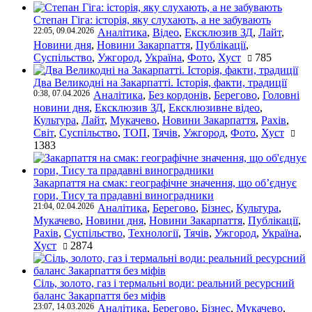
Степан Гіга: історія, яку слухають, а не забувають
22:05, 09.04.2026
Аналітика
,
Відео
,
Ексклюзив ЗД
,
Лайт
,
Новини дня
,
Новини Закарпаття
,
Публікації
,
Суспільство
,
Ужгород
,
Україна
,
Фото
,
Хуст
785
Два Великодні на Закарпатті. Історія, факти, традиції
0:38, 07.04.2026
Аналітика
,
Без кордонів
,
Берегово
,
Головні
новини дня
,
Ексклюзив ЗД
,
Ексклюзивне відео
,
Культура
,
Лайт
,
Мукачево
,
Новини Закарпаття
,
Рахів
,
Світ
,
Суспільство
,
ТОП
,
Тячів
,
Ужгород
,
Фото
,
Хуст
1383
Закарпаття на смак: географічне значення, що об’єднує
гори, Тису та прадавні виноградники
21:04, 02.04.2026
Аналітика
,
Берегово
,
Бізнес
,
Культура
,
Мукачево
,
Новини дня
,
Новини Закарпаття
,
Публікації
,
Рахів
,
Суспільство
,
Технології
,
Тячів
,
Ужгород
,
Україна
,
Хуст
2874
Сіль, золото, газ і термальні води: реальний ресурсний
баланс Закарпаття без міфів
23:07, 14.03.2026
Аналітика
,
Берегово
,
Бізнес
,
Мукачево
,