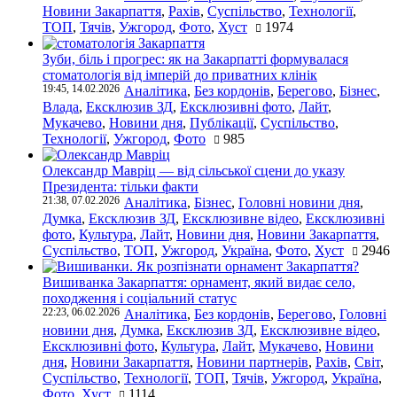
Новини Закарпаття
,
Рахів
,
Суспільство
,
Технології
,
ТОП
,
Тячів
,
Ужгород
,
Фото
,
Хуст
1974
Зуби, біль і прогрес: як на Закарпатті формувалася
стоматологія від імперій до приватних клінік
19:45, 14.02.2026
Аналітика
,
Без кордонів
,
Берегово
,
Бізнес
,
Влада
,
Ексклюзив ЗД
,
Ексклюзивні фото
,
Лайт
,
Мукачево
,
Новини дня
,
Публікації
,
Суспільство
,
Технології
,
Ужгород
,
Фото
985
Олександр Мавріц — від сільської сцени до указу
Президента: тільки факти
21:38, 07.02.2026
Аналітика
,
Бізнес
,
Головні новини дня
,
Думка
,
Ексклюзив ЗД
,
Ексклюзивне відео
,
Ексклюзивні
фото
,
Культура
,
Лайт
,
Новини дня
,
Новини Закарпаття
,
Суспільство
,
ТОП
,
Ужгород
,
Україна
,
Фото
,
Хуст
2946
Вишиванка Закарпаття: орнамент, який видає село,
походження і соціальний статус
22:23, 06.02.2026
Аналітика
,
Без кордонів
,
Берегово
,
Головні
новини дня
,
Думка
,
Ексклюзив ЗД
,
Ексклюзивне відео
,
Ексклюзивні фото
,
Культура
,
Лайт
,
Мукачево
,
Новини
дня
,
Новини Закарпаття
,
Новини партнерів
,
Рахів
,
Світ
,
Суспільство
,
Технології
,
ТОП
,
Тячів
,
Ужгород
,
Україна
,
Фото
,
Хуст
1114