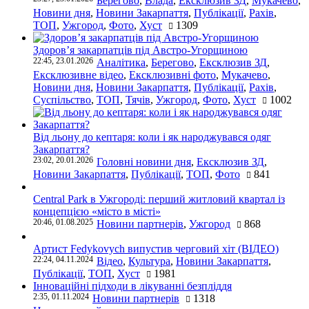
Берегово
,
Влада
,
Ексклюзив ЗД
,
Мукачево
,
Новини дня
,
Новини Закарпаття
,
Публікації
,
Рахів
,
ТОП
,
Ужгород
,
Фото
,
Хуст
1309
Здоров’я закарпатців під Австро-Угорщиною
22:45, 23.01.2026
Аналітика
,
Берегово
,
Ексклюзив ЗД
,
Ексклюзивне відео
,
Ексклюзивні фото
,
Мукачево
,
Новини дня
,
Новини Закарпаття
,
Публікації
,
Рахів
,
Суспільство
,
ТОП
,
Тячів
,
Ужгород
,
Фото
,
Хуст
1002
Від льону до кептаря: коли і як народжувався одяг
Закарпаття?
23:02, 20.01.2026
Головні новини дня
,
Ексклюзив ЗД
,
Новини Закарпаття
,
Публікації
,
ТОП
,
Фото
841
Central Park в Ужгороді: перший житловий квартал із
концепцією «місто в місті»
20:46, 01.08.2025
Новини партнерів
,
Ужгород
868
Артист Fedykovych випустив черговий хіт (ВІДЕО)
22:24, 04.11.2024
Відео
,
Культура
,
Новини Закарпаття
,
Публікації
,
ТОП
,
Хуст
1981
Інноваційні підходи в лікуванні безпліддя
2:35, 01.11.2024
Новини партнерів
1318