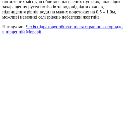
понижених місць, особливо в населених пунктах, внаслідок
захаращення русел потічків та водовідвідних канав,
підвищення рівнів води на малих водотоках на 0.5 – 1.0м,
можливі невеликі селі (рівень небезпеки жовтий)
Нагадуємо,
Чехія підраховує збитки після страшного торнадо
в південній Моравії