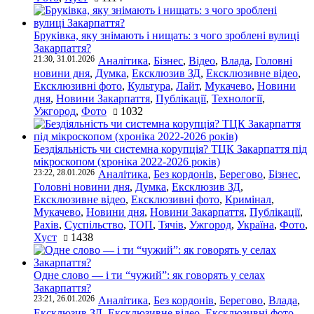
Бруківка, яку знімають і нищать: з чого зроблені вулиці
Закарпаття?
21:30, 31.01.2026
Аналітика
,
Бізнес
,
Відео
,
Влада
,
Головні
новини дня
,
Думка
,
Ексклюзив ЗД
,
Ексклюзивне відео
,
Ексклюзивні фото
,
Культура
,
Лайт
,
Мукачево
,
Новини
дня
,
Новини Закарпаття
,
Публікації
,
Технології
,
Ужгород
,
Фото
1032
Бездіяльність чи системна корупція? ТЦК Закарпаття під
мікроскопом (хроніка 2022-2026 років)
23:22, 28.01.2026
Аналітика
,
Без кордонів
,
Берегово
,
Бізнес
,
Головні новини дня
,
Думка
,
Ексклюзив ЗД
,
Ексклюзивне відео
,
Ексклюзивні фото
,
Кримінал
,
Мукачево
,
Новини дня
,
Новини Закарпаття
,
Публікації
,
Рахів
,
Суспільство
,
ТОП
,
Тячів
,
Ужгород
,
Україна
,
Фото
,
Хуст
1438
Одне слово — і ти “чужий”: як говорять у селах
Закарпаття?
23:21, 26.01.2026
Аналітика
,
Без кордонів
,
Берегово
,
Влада
,
Ексклюзив ЗД
,
Ексклюзивне відео
,
Ексклюзивні фото
,