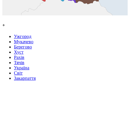
+
Ужгород
Мукачево
Берегово
Хуст
Рахів
Тячів
Україна
Світ
Закарпаття