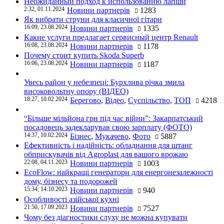
Неожиданный подход к использованию лапши
2:32, 01.11.2024
Новини партнерів
1283
Як вибрати струни для класичної гітари
16:09, 23.08.2024
Новини партнерів
1335
Какие услуги предлагает сервисный центр Renault
16:08, 23.08.2024
Новини партнерів
1178
Почему стоит купить Skoda Superb
16:06, 23.08.2024
Новини партнерів
1187
Увесь район у небезпеці: Бурхлива річка змила
високовольтну опору (ВІДЕО)
18:27, 10.02.2024
Берегово
,
Відео
,
Суспільство
,
ТОП
4218
“Більше мільйона грн під час війни”: Закарпатський
посадовець задекларував свою зарплату (ФОТО)
14:37, 10.02.2024
Бізнес
,
Мукачево
,
Фото
5887
Ефективність і надійність: обладнання для штанг
обприскувачів від Agroplast для вашого врожаю
22:08, 04.11.2023
Новини партнерів
1003
EcoFlow: найкращі генератори для енергонезалежності
дому, бізнесу та подорожей
15:34, 14.10.2023
Новини партнерів
940
Особливості азійської кухні
21:50, 17.09.2023
Новини партнерів
7527
Чому без діагностики слуху не можна купувати